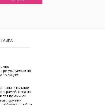
СТАВКА
 можно
 с регулируемым по
а 15 см уже.
ся незначительное
отографий. Цена на
яется публичной
тся с другими
 удобным способом: