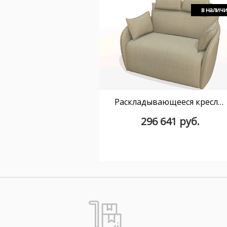
в налич
Раскладывающееся кресло-качалка Nadia XL, Bar - Anthracite, ткань Axis S.6
296 641 руб.