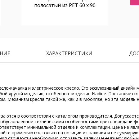
полосатый из PET 60 x 90
НИЕ
ХАРАКТЕРИСТИКИ
ДО
ресло-качалка и электрическое кресло. Его эксклюзивный дизайн
бой другой моделью, особенно с моделью Nadine. Поставляется
м. Механизм кресла такой же, как и в Moonrise, но эта модель н
ываются в соответствии с каталогом производителя. Допускает
, обусловленное техническими особенностями цветопередачи ф
ответствует минимальной отделке и комплектации. Цена не явл
сайте применяются только на позиции из наличия и не суммирую
ения стоимости необходимо отправить заявку менеджеру любым