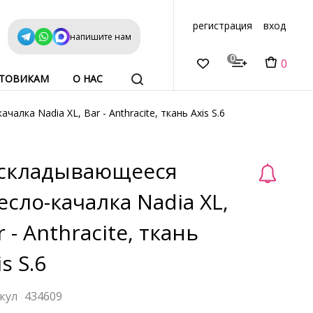
регистрация
вход
напишите нам
0
0
ТОВИКАМ
О НАС
алка Nadia XL, Bar - Anthracite, ткань Axis S.6
складывающееся
есло-качалка Nadia XL,
r - Anthracite, ткань
is S.6
434609