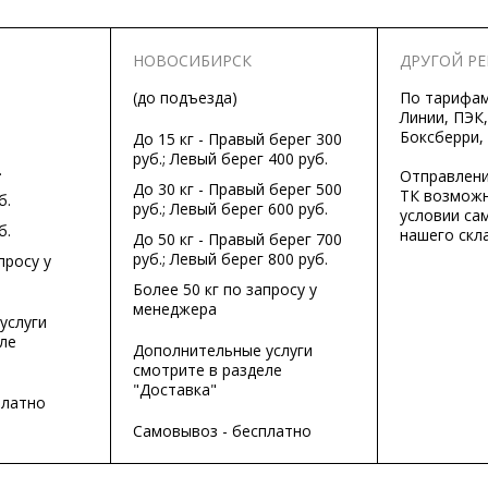
НОВОСИБИРСК
ДРУГОЙ Р
(до подъезда)
По тарифа
Линии, ПЭК,
Боксберри,
До 15 кг - Правый берег 300
руб.; Левый берег 400 руб.
.
Отправлени
До 30 кг - Правый берег 500
ТК возможн
б.
руб.; Левый берег 600 руб.
условии са
б.
нашего скла
До 50 кг - Правый берег 700
руб.; Левый берег 800 руб.
просу у
Более 50 кг по запросу у
менеджера
услуги
ле
Дополнительные услуги
смотрите в разделе
"Доставка"
платно
Самовывоз - бесплатно