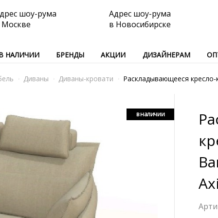
дрес шоу-рума
Адрес шоу-рума
 Москве
в Новосибирске
В НАЛИЧИИ
БРЕНДЫ
АКЦИИ
ДИЗАЙНЕРАМ
ОП
бель
Диваны
Диваны-кровати
Раскладывающееся кресло-кач
Ра
в наличии
кр
Ba
Ax