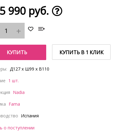
5 990 руб.
КУПИТЬ
КУПИТЬ В 1 КЛИК
ры:
Д127 x Ш99 x В110
чие
1 шт.
екция
Nadia
ика
Fama
зводство
Испания
ь о поступлении