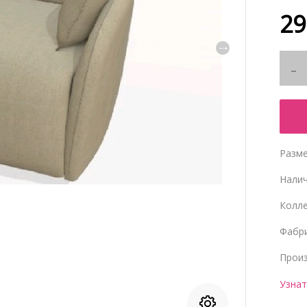
29
Разме
Нали
Колл
Фабр
Прои
Узнат