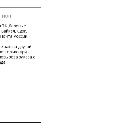
ЕГИОН
м ТК Деловые
 Байкал, Сдэк,
 Почта России.
е заказа другой
о только при
мовывоза заказа с
да.