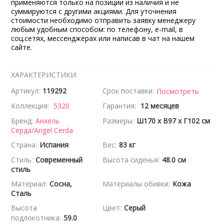
применяются только на позиции из наличия и не
суммируются с другими акциями. Для уточнения
стоимости необходимо отправить заявку менеджеру
любым удобным способом: по телефону, e-mail, в
соц.сетях, мессенджерах или написав в чат на нашем
сайте.
ХАРАКТЕРИСТИКИ
Артикул:
119292
Срок поставки:
Посмотреть
Коллекция:
5320
Гарантия:
12 месяцев
Бренд:
Анхель
Размеры:
Ш170 x В97 x Г102 см
Серда/Angel Cerda
Страна:
Испания
Вес:
83 кг
Стиль:
Современный
Высота сиденья:
48.0 см
стиль
Материал:
Сосна,
Материалы обивки:
Кожа
Сталь
Высота
Цвет:
Серый
подлокотника:
59.0