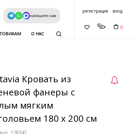
регистрация
вход
напишите нам
0
0
ТОВИКАМ
О НАС
tavia Кровать из
еневой фанеры с
лым мягким
головьем 180 x 200 см
178342