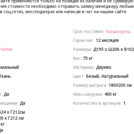
сайте применяются только на позиции из наличия и не суммирую
ения стоимости необходимо отправить заявку менеджеру любым
 в соц.сетях, мессенджерах или написав в чат на нашем сайте.
Срок поставки:
Посмотреть
Гарантия:
12 месяцев
 Forma
Размеры:
Д195 x Ш206 x В102
Вес:
75 кг
ниальный
Материал:
Дерево
Ткань
Цвет:
Белый, Натуральный
Размер матраса:
180X200 см
:
Да
Макс.нагрузка:
400 кг
мещении:
Да
Количество в артикуле:
1
В24 x Г212см
6 x Г212 см
 кг
Да