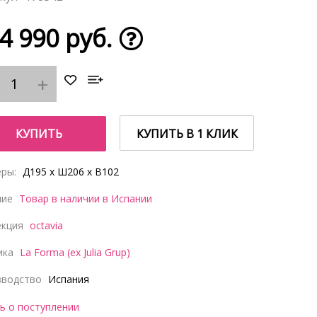
4 990 руб.
КУПИТЬ
КУПИТЬ В 1 КЛИК
ры:
Д195 x Ш206 x В102
чие
Товар в наличии в Испании
екция
octavia
ика
La Forma (ex Julia Grup)
зводство
Испания
ь о поступлении