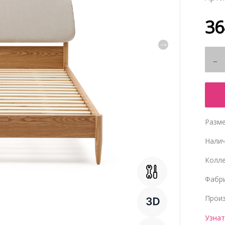
36
Разме
Нали
Колл
Фабр
Прои
Узнат