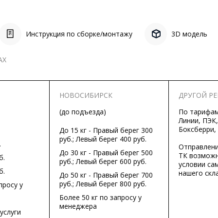
Инструкция по сборке/монтажу
3D модель
АХ
НОВОСИБИРСК
ДРУГОЙ Р
(до подъезда)
По тарифа
Линии, ПЭК,
Боксберри,
До 15 кг - Правый берег 300
руб.; Левый берег 400 руб.
.
Отправлени
До 30 кг - Правый берег 500
ТК возможн
б.
руб.; Левый берег 600 руб.
условии са
б.
нашего скла
До 50 кг - Правый берег 700
руб.; Левый берег 800 руб.
просу у
Более 50 кг по запросу у
менеджера
услуги