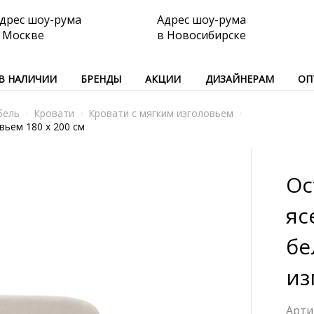
дрес шоу-рума
Адрес шоу-рума
 Москве
в Новосибирске
В НАЛИЧИИ
БРЕНДЫ
АКЦИИ
ДИЗАЙНЕРАМ
ОП
бель
Кровати
Кровати с мягким изголовьем
вьем 180 x 200 см
Oc
яс
бе
из