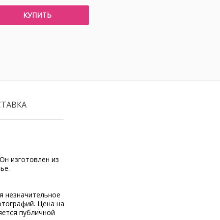
КУПИТЬ
СТАВКА
 Он изготовлен из
ье.
ся незначительное
отографий. Цена на
яется публичной