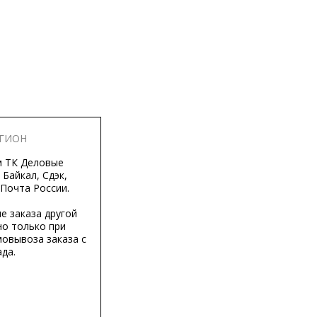
ЕГИОН
м ТК Деловые
 Байкал, Сдэк,
 Почта России.
е заказа другой
о только при
мовывоза заказа с
да.