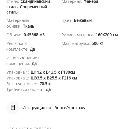
Стиль:
Скандинавский
Материал:
Фанера
стиль, Современный
стиль
Материалы
Цвет:
Бежевый
обивки:
Ткань
Объем:
0.45668 м3
Размер матраса:
160X200 см
Решетка в
Макс.нагрузка:
500 кг
комплекте:
Да
Использование в
помещении:
Да
Упаковка 1:
Ш112 x В13.5 x Г180см
Упаковка 2:
Ш33.5 x В25.5 x Г216 см
Вес в упаковке:
70.5 кг
Требуется сборка
: Да
Инструкция по сборке/монтажу
НАЛИЧИЕ НА СКЛАДАХ