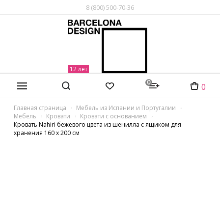
8 (800) 500-70-36
0
0
Главная страница
Мебель из Испании и Португалии
Мебель
Кровати
Кровати с основанием
Кровать Nahiri бежевого цвета из шенилла с ящиком для
хранения 160 x 200 см