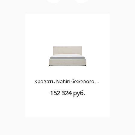
Кровать Nahiri бежевого цвета из шенилла с ящиком для хранения 150 x 200 см
152 324 руб.