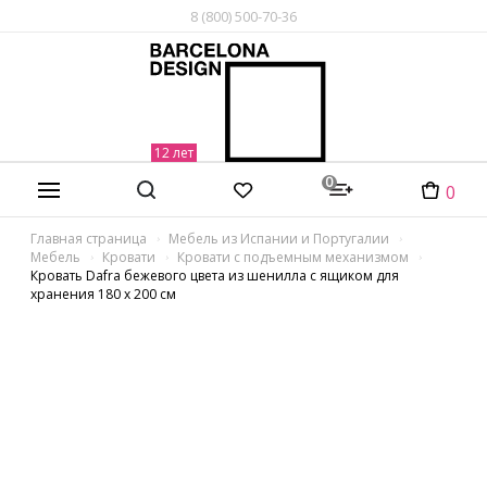
8 (800) 500-70-36
0
0
Главная страница
Мебель из Испании и Португалии
Мебель
Кровати
Кровати с подъемным механизмом
Кровать Dafra бежевого цвета из шенилла с ящиком для
хранения 180 х 200 см