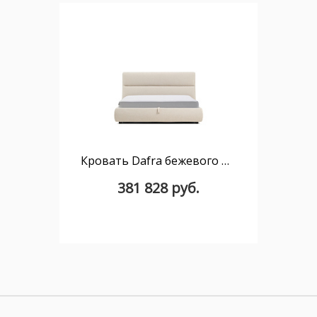
Кровать Dafra бежевого цвета из шенилла с ящиком для хранения 180 х 200 см
381 828 руб.