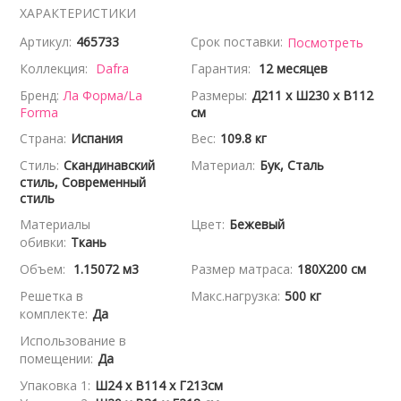
ХАРАКТЕРИСТИКИ
Артикул:
465733
Срок поставки:
Посмотреть
Коллекция:
Dafra
Гарантия:
12 месяцев
Бренд:
Ла Форма/La
Размеры:
Д211 x Ш230 x В112
Forma
см
Страна:
Испания
Вес:
109.8 кг
Стиль:
Скандинавский
Материал:
Бук, Сталь
стиль, Современный
стиль
Материалы
Цвет:
Бежевый
обивки:
Ткань
Объем:
1.15072 м3
Размер матраса:
180X200 см
Решетка в
Макс.нагрузка:
500 кг
комплекте:
Да
Использование в
помещении:
Да
Упаковка 1:
Ш24 x В114 x Г213см