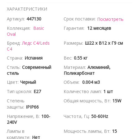
ХАРАКТЕРИСТИКИ
Артикул:
447130
Срок поставки:
Посмотреть
Коллекция:
Basic
Гарантия:
12 месяцев
Oval
Бренд:
Ледс С4/Leds
Размеры:
Ш22 x В12 x Г9 см
C4
Страна:
Испания
Вес:
0.55 кг
Стиль:
Современный
Материал:
Алюминий,
стиль
Поликарбонат
Цвет:
Черный
Объем:
0.004 м3
Тип цоколя:
E27
Количество ламп:
1 шт
Степень
Общая мощность, Вт:
15W
защиты:
IPIP66
Напряжение, В:
100-
Частота, Гц:
50-60Hz
240V
Лампы в
Мощность лампы, Вт:
15
комплекте:
Нет