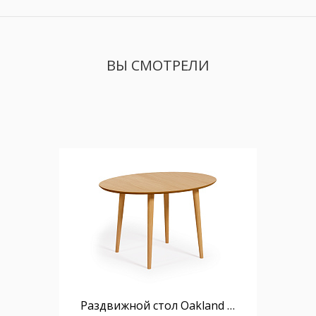
ВЫ СМОТРЕЛИ
Раздвижной стол Oakland из МДФ с дубовым шпоном и ножками из массива каучука Ø120(200)x90 см