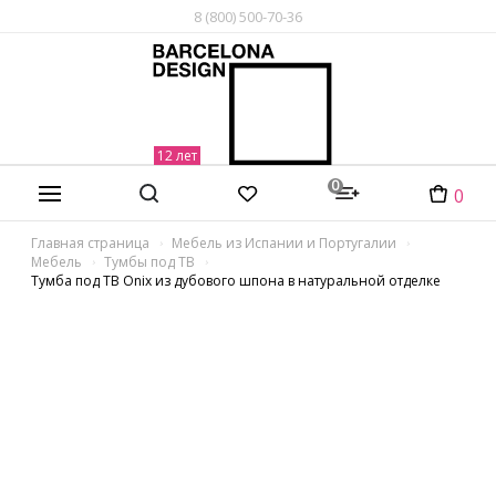
8 (800) 500-70-36
0
0
Главная страница
Мебель из Испании и Португалии
Мебель
Тумбы под ТВ
Тумба под ТВ Onix из дубового шпона в натуральной отделке