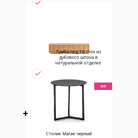
Тумба под ТВ Onix из
дубового шпона в
натуральной отделке
хит
Столик Marae черный