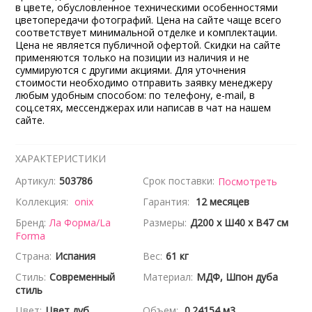
в цвете, обусловленное техническими особенностями
цветопередачи фотографий. Цена на сайте чаще всего
соответствует минимальной отделке и комплектации.
Цена не является публичной офертой. Скидки на сайте
применяются только на позиции из наличия и не
суммируются с другими акциями. Для уточнения
стоимости необходимо отправить заявку менеджеру
любым удобным способом: по телефону, e-mail, в
соц.сетях, мессенджерах или написав в чат на нашем
сайте.
ХАРАКТЕРИСТИКИ
Артикул:
503786
Срок поставки:
Посмотреть
Коллекция:
onix
Гарантия:
12 месяцев
Бренд:
Ла Форма/La
Размеры:
Д200 x Ш40 x В47 см
Forma
Страна:
Испания
Вес:
61 кг
Стиль:
Современный
Материал:
МДФ, Шпон дуба
стиль
Цвет:
Цвет дуб
Объем:
0.24154 м3