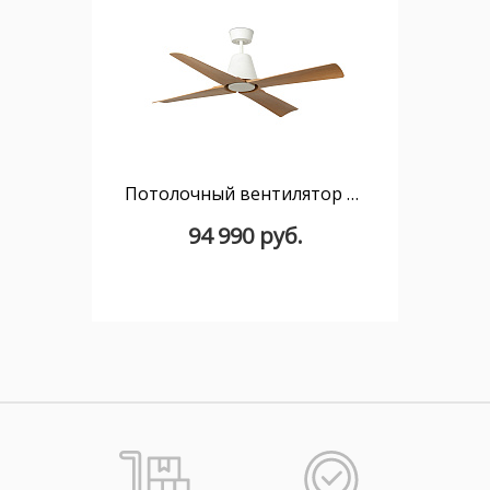
Потолочный вентилятор TYPHOON DC Ш1300MM белый 4 PALAS древесный IP44
94 990 руб.