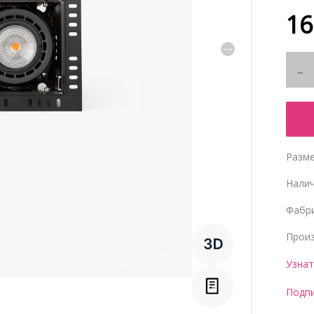
16
Разме
Нали
Фабр
Прои
Узнат
Подпи