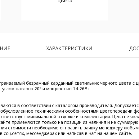
цвета
НИЕ
ХАРАКТЕРИСТИКИ
ДО
раиваемый безрамный карданный светильник черного цвета с 
 углом наклона 20° и мощностью 14-26Вт.
ываются в соответствии с каталогом производителя. Допускает
, обусловленное техническими особенностями цветопередачи ф
ответствует минимальной отделке и комплектации. Цена не явл
сайте применяются только на позиции из наличия и не суммирую
ения стоимости необходимо отправить заявку менеджеру любым
 в соц.сетях, мессенджерах или написав в чат на нашем сайте.