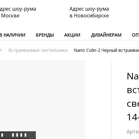
дрес шоу-рума
Адрес шоу-рума
 Москве
в Новосибирске
В НАЛИЧИИ
БРЕНДЫ
АКЦИИ
ДИЗАЙНЕРАМ
ОП
т
Встраиваемые светильники
Nano Colin-2 Черный встраива
Na
вс
св
14