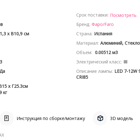
Срок поставки:
Посмотреть
ев
Бренд:
Фаро/Faro
1,3 x В10,9 см
Страна:
Испания
Материал:
Алюминий, Стекло
Объем:
0.00512 м3
3
Электрический класс:
III
Да
Описание лампы:
LED 7-12W 
CRI85
В15 x Г25.3см
9 кг
Инструкция по сборке/монтажу
3D модель
АХ