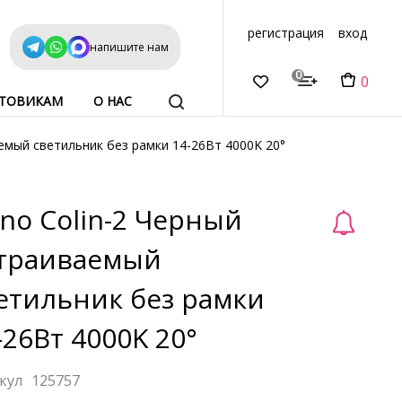
регистрация
вход
напишите нам
0
0
ТОВИКАМ
О НАС
емый светильник без рамки 14-26Вт 4000K 20°
no Colin-2 Черный
траиваемый
етильник без рамки
-26Вт 4000K 20°
125757