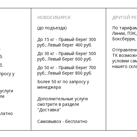
НОВОСИБИРСК
ДРУГОЙ Р
(до подъезда)
По тарифа
Линии, ПЭК,
Боксберри,
До 15 кг - Правый берег 300
руб.; Левый берег 400 руб.
.
Отправлени
До 30 кг - Правый берег 500
ТК возможн
б.
руб.; Левый берег 600 руб.
условии са
б.
нашего скла
До 50 кг - Правый берег 700
руб.; Левый берег 800 руб.
просу у
Более 50 кг по запросу у
менеджера
услуги
ле
Дополнительные услуги
смотрите в разделе
"Доставка"
платно
Самовывоз - бесплатно