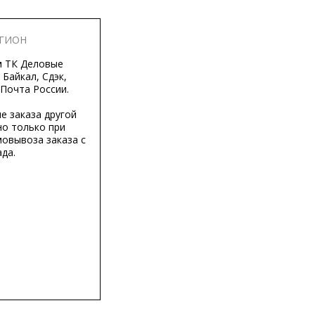
ЕГИОН
м ТК Деловые
 Байкал, Сдэк,
 Почта России.
е заказа другой
о только при
мовывоза заказа с
да.