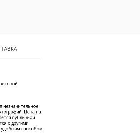
СТАВКА
цветовой
ся незначительное
отографий. Цена на
яется публичной
тся с другими
 удобным способом: