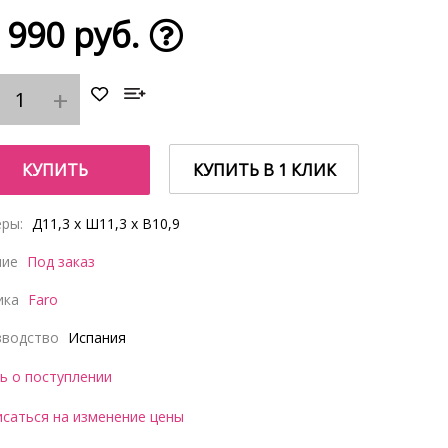
 990 руб.
КУПИТЬ
КУПИТЬ В 1 КЛИК
ры:
Д11,3 x Ш11,3 x В10,9
чие
Под заказ
ика
Faro
зводство
Испания
ь о поступлении
саться на изменение цены