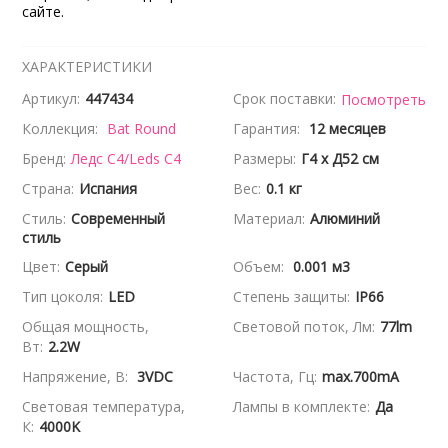
сайте.
ХАРАКТЕРИСТИКИ
Артикул:
447434
Срок поставки:
Посмотреть
Коллекция:
Bat Round
Гарантия:
12 месяцев
Бренд:
Ледс С4/Leds C4
Размеры:
Г4 x Д52 см
Страна:
Испания
Вес:
0.1 кг
Стиль:
Современный
Материал:
Алюминий
стиль
Цвет:
Серый
Объем:
0.001 м3
Тип цоколя:
LED
Степень защиты:
IP66
Общая мощность,
Световой поток, Лм:
77lm
Вт:
2.2W
Напряжение, В:
3VDC
Частота, Гц:
max.700mA
Световая температура,
Лампы в комплекте:
Да
К:
4000K