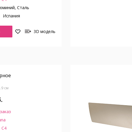
юминий, Сталь
о
Испания
Ь
3D модель
ерное
2.9 см
.
заказ
una
 C4