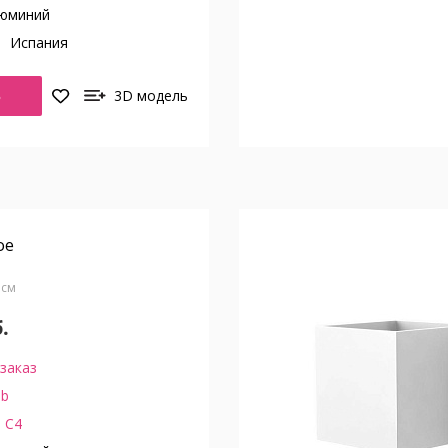
юминий
о
Испания
Ь
3D модель
ое
0 см
.
заказ
ub
 C4