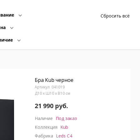
вание
Сбросить всё
ина
личие
Бра Kub черное
041019
Д10 x Ш10 x В10 см
21 990 руб.
Наличие
Под заказ
Коллекция
Kub
Фабрика
Leds C4