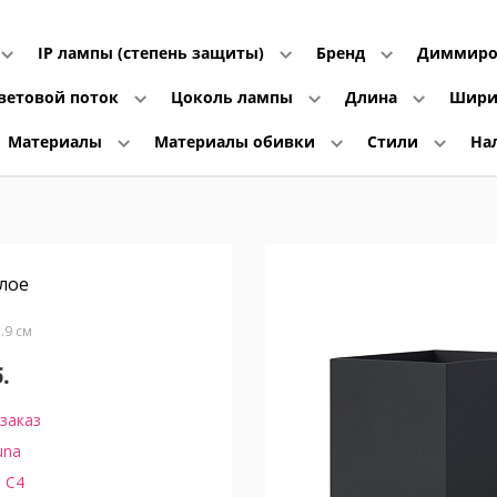
IP лампы (степень защиты)
Бренд
Диммиро
ветовой поток
Цоколь лампы
Длина
Шир
Материалы
Материалы обивки
Стили
На
лое
2.9 см
.
заказ
una
 C4