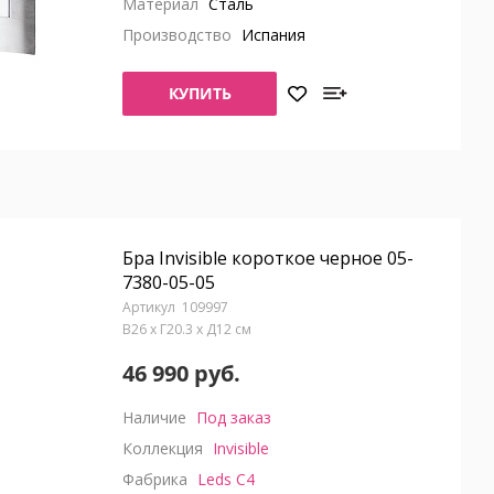
Материал
Сталь
Производство
Испания
КУПИТЬ
Бра Invisible короткое черное 05-
7380-05-05
109997
В26 x Г20.3 x Д12 см
46 990 руб.
Наличие
Под заказ
Коллекция
Invisible
Фабрика
Leds C4