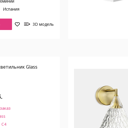
юминий
о
Испания
Ь
3D модель
ветильник Glass
.
заказ
ass
 C4