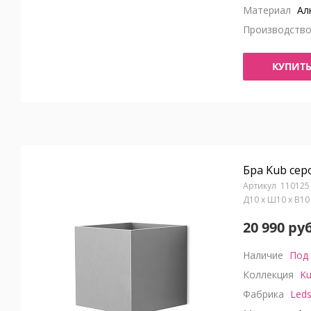
Материал
Ал
Производств
КУПИТ
Бра Kub сер
110125
Д10 x Ш10 x В1
20 990 руб
Наличие
Под 
Коллекция
K
Фабрика
Leds