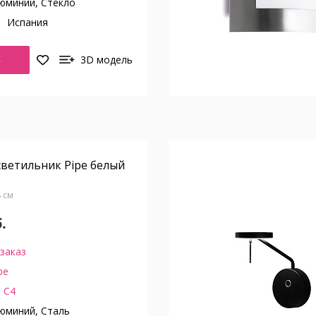
юминий, Стекло
о
Испания
Ь
3D модель
ветильник Pipe белый
.8 см
.
заказ
pe
 C4
юминий, Сталь