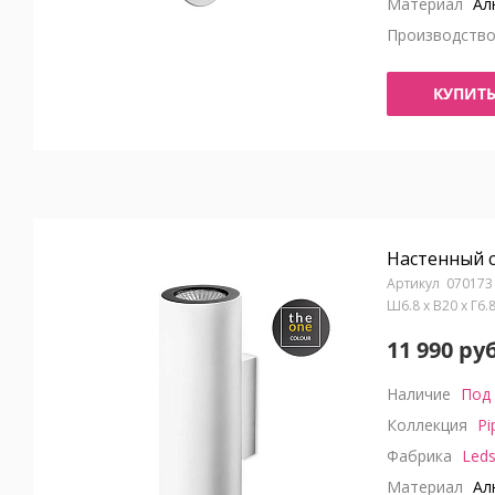
Материал
Ал
Производств
КУПИТ
Настенный с
070173
Ш6.8 x В20 x Г6
11 990 руб
Наличие
Под 
Коллекция
Pi
Фабрика
Leds
Материал
Ал