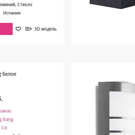
юминий, Стекло
о
Испания
Ь
3D модель
g белое
.
заказ
g Bang
 C4