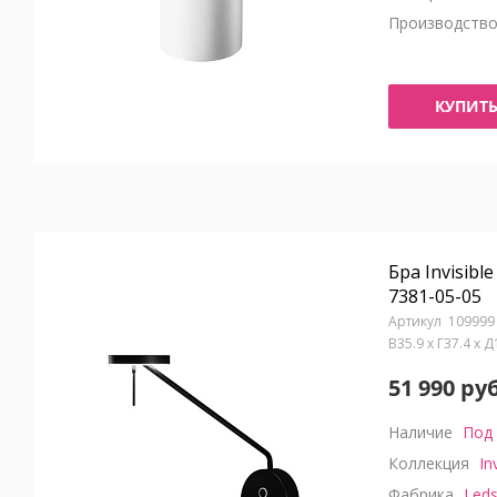
Производств
КУПИТ
Бра Invisibl
7381-05-05
109999
В35.9 x Г37.4 x 
51 990 руб
Наличие
Под 
Коллекция
In
Фабрика
Leds