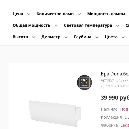
Цена
Количество ламп
Мощность лампы
Общая мощность
Световая температура
С
Высота
Диаметр
Глубина
Цвета
Бра Duna бе
040997
Д35 x Ш7.1 x В1
39 990 руб
Наличие
Под 
Коллекция
D
Фабрика
Leds