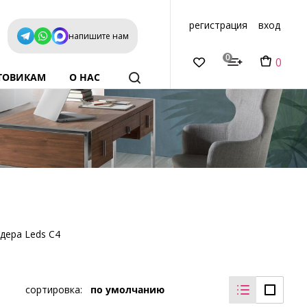
регистрация
вход
напишите нам
0
0
ТОВИКАМ
О НАС
идера Leds C4
сортировка:
по умолчанию