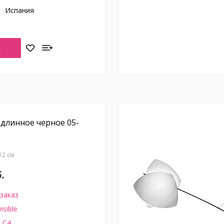
о
Испания
Ь
e длинное черное 05-
Д12 см
.
заказ
visible
 C4