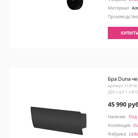
Материал
Ал
Производств
КУПИТ
Бра Duna ч
110105
Д35 x Ш7.1 x В1
45 990 руб
Наличие
Под 
Коллекция
D
Фабрика
Leds