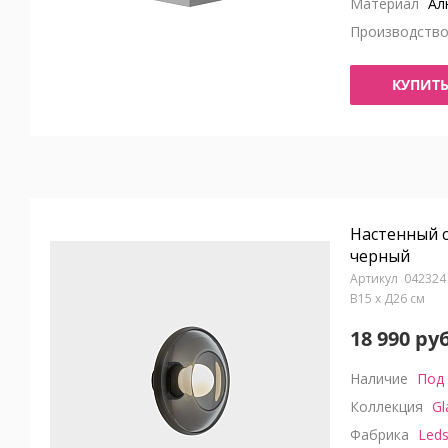
Материал
Ал
Производств
КУПИТ
Настенный с
черный
042324
В15 x Д26 см
18 990 руб
Наличие
Под 
Коллекция
Gl
Фабрика
Leds