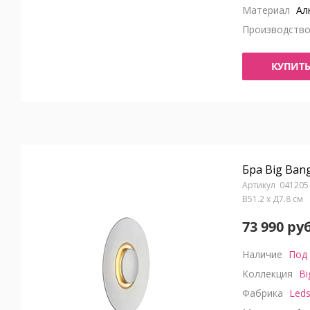
Материал
Ал
Производств
КУПИТ
Бра Big Ban
041205
В51.2 x Д7.8 см
73 990 руб
Наличие
Под 
Коллекция
Bi
Фабрика
Leds