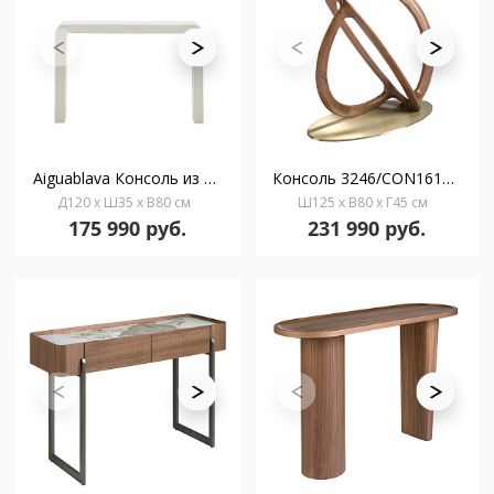
Aiguablava Консоль из белого цемента 120 x 80 см
Консоль 3246/CON16171 из закаленного стекла и ореха
Д120 x Ш35 x В80 см
Ш125 x В80 x Г45 см
175 990 руб.
231 990 руб.