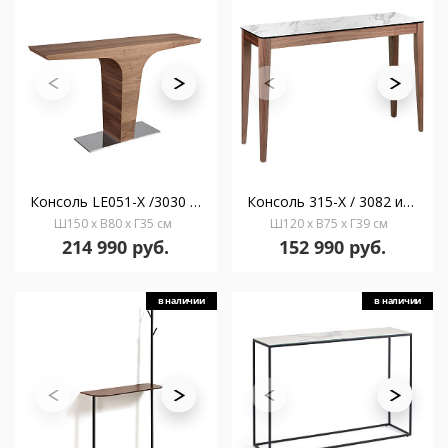
Консоль LE051-X /3030 орех
Консоль 315-X / 3082 из орехового дерева с керамической столешницей
Ш150 x В80 x Г35 см
Ш120 x В75 x Г39 см
214 990 руб.
152 990 руб.
в наличии
в наличии