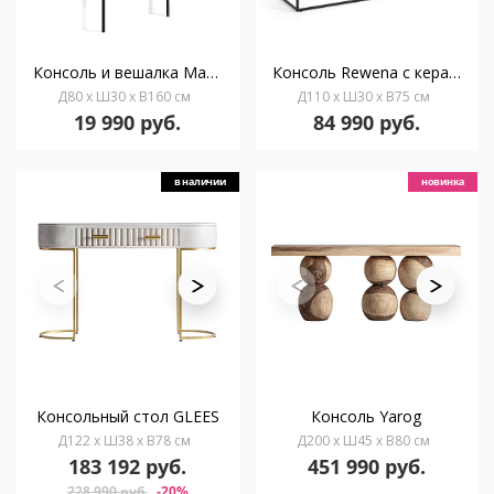
Консоль и вешалка Marcolina 80 x 160 см
Консоль Rewena с керамической отделкой Kalos Blanco 110 x 75 см
Д80 x Ш30 x В160 см
Д110 x Ш30 x В75 см
19 990 руб.
84 990 руб.
в наличии
новинка
Консольный стол GLEES
Консоль Yarog
Д122 x Ш38 x В78 см
Д200 x Ш45 x В80 см
183 192 руб.
451 990 руб.
228 990 руб.
-20%