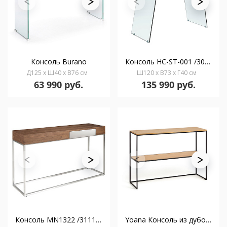
Консоль Burano
Консоль HC-ST-001 /3029
Д125 x Ш40 x В76 см
Ш120 x В73 x Г40 см
63 990 руб.
135 990 руб.
Консоль MN1322 /3111 из ореха и стали
Yoana Консоль из дубового шпона и черного металла 120 x 80 cm