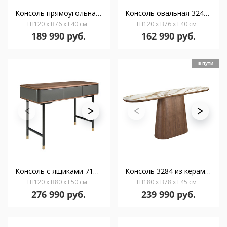
Консоль прямоугольная 3254/437-X из ореха и керамики
Консоль овальная 3249/415-X из ореха
Ш120 x В76 x Г40 см
Ш120 x В76 x Г40 см
189 990 руб.
162 990 руб.
в пути
Консоль с ящиками 7171/CP2308DK из темно-серого дерева с ореховой столешницей
Консоль 3284 из керамики в мраморной отделке и ореха
Ш120 x В80 x Г50 см
Ш180 x В78 x Г45 см
276 990 руб.
239 990 руб.