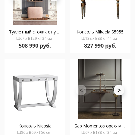
Туалетный столик с пуфом Momentos орех- розовый бархат
Консоль Mikaela S5955
Ш67 x В129 x Г34 см
Ш138 x В88 x Г44 см
508 990 руб.
827 990 руб.
Консоль Nicosia
Бар Momentos орех- мрамор Emperador
Ш86 x В69 x Г56 см
Ш67 x В138 x Г34 см