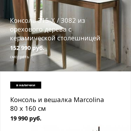
Консоль 315-X / 3082 из
орехового дерева с
керамической столешницей
152 990 руб.
смотреть
в наличии
Консоль и вешалка Marcolina
80 x 160 см
19 990 руб.