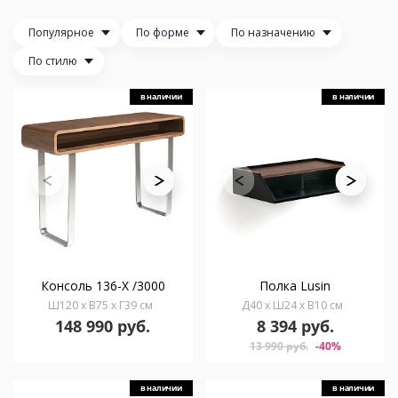
Популярное
По форме
По назначению
По стилю
в наличии
в наличии
Консоль 136-X /3000
Полка Lusin
Ш120 x В75 x Г39 см
Д40 x Ш24 x В10 см
148 990 руб.
8 394 руб.
13 990 руб.
-40%
в наличии
в наличии