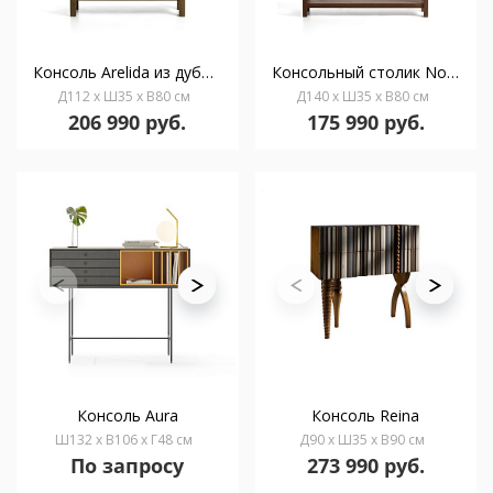
Консоль Arelida из дуба со светло-коричневой отделкой, 112 x 80 см
Консольный столик Norani из массива акации, 140 x 80 см
Д112 x Ш35 x В80 см
Д140 x Ш35 x В80 см
206 990 руб.
175 990 руб.
Консоль Aura
Консоль Reina
Ш132 x В106 x Г48 см
Д90 x Ш35 x В90 см
По запросу
273 990 руб.