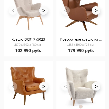
Кресло DC917 /5023
Поворотное кресло из искусственной кожи SF-801E /5038
Ш70 x В92 x Г80 см
Ш86 x В90 x Г75 см
102 990 руб.
179 990 руб.