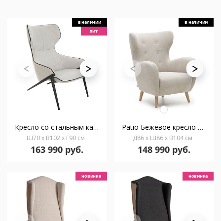
в наличии
в наличии
хит
Кресло со стальным каркасом A125 /5009
Patio Бежевое кресло из синели с ножками из массива бука
Ш70 x В102 x Г90 см
Д86 x Ш86 x В104 см
163 990 руб.
148 990 руб.
новинка
новинка