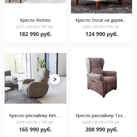
Кресло Romeo
Кресло Oscar на деревянных ножках
Ш77 x В100 x Г97 см
Ш82 x В100 x Г91 см
182 990 руб.
124 990 руб.
Кресло-реклайнер Kim с ручным управлением поворотная база
Кресло-реклайнер Toscana DONATELLO
Ш78 x В103 x Г95 см
Ш68 x В109 x Г93 см
165 990 руб.
208 990 руб.