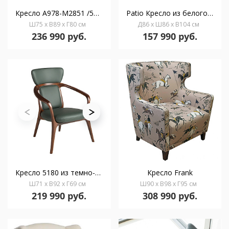
Кресло A978-M2851 /5053
Patio Кресло из белого флиса с ножками из натурального каучука
Ш75 x В89 x Г80 см
Д86 x Ш86 x В104 см
236 990 руб.
157 990 руб.
Кресло 5180 из темно-зеленой экокожи
Кресло Frank
Ш71 x В92 x Г69 см
Ш90 x В98 x Г95 см
219 990 руб.
308 990 руб.