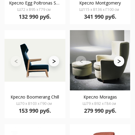
Кресло Egg Poltronas Showtime
Кресло Montgomery
Ш72 x В95 x Г79 см
Ш115 x В136 x Г100 см
132 990 руб.
341 990 руб.
Кресло Boomerang Chill
Кресло Moragas
Ш70 x В103 x Г90 см
Ш79 x В92 x Г84 см
153 990 руб.
279 990 руб.