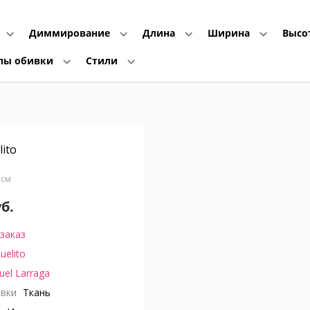
Диммирование
Длина
Ширина
Высо
лы обивки
Стили
ito
9 см
уб.
заказ
uelito
el Larraga
вки
Ткань