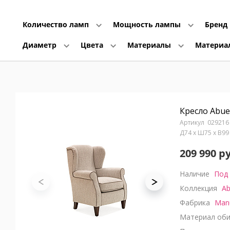
Количество ламп
Мощность лампы
Бренд
Диаметр
Цвета
Материалы
Материа
Кресло Abuel
029216
Д74 x Ш75 x В9
209 990 р
Наличие
Под 
Коллекция
Ab
Фабрика
Manu
Материал оби