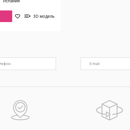
о
Испания
Ь
3D модель