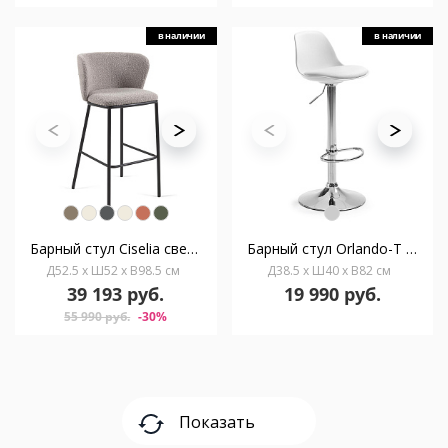
в наличии
в наличии
Барный стул Ciselia светло-серый из ткани букле и металла 102 см
Барный стул Orlando-T из белой экокожи и хромированной стали, высота 60-82 см
Д52.5 x Ш52 x В98.5 см
Д38.5 x Ш40 x В82 см
39 193 руб.
19 990 руб.
55 990 руб.
-30%
Показать