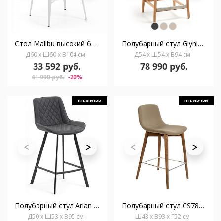
Стол Malibu высокий белые ножки
Полубарный стул Glynis эвкалипт
Д60 x Ш60 x В104 см
Д54 x Ш54 x В94 см
33 592 руб.
78 990 руб.
41 990 руб.
-20%
в наличии
в наличии
Полубарный стул Arian графитовый
Полубарный стул CS788-TAB /4044
Д50 x Ш53 x В95 см
Ш43 x В93 x Г52 см