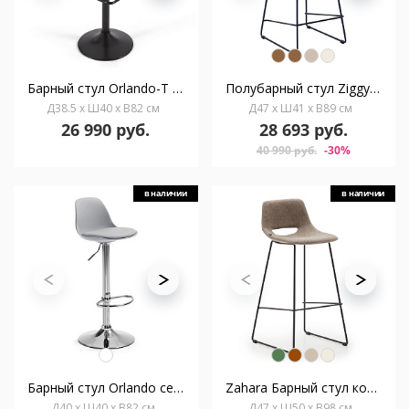
Барный стул Orlando-T из черной экокожи и черной матовой стали 60-82 см
Полубарный стул Ziggy зеленый
Д38.5 x Ш40 x В82 см
Д47 x Ш41 x В89 см
26 990 руб.
28 693 руб.
40 990 руб.
-30%
в наличии
в наличии
Барный стул Orlando серый
Zahara Барный стул коричневый с черными стальными ножками 76 см
Д40 x Ш40 x В82 см
Д47 x Ш50 x В98 см