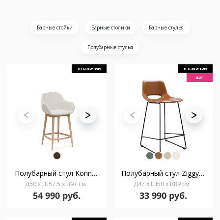
Барные стойки
Барные столики
Барные стулья
Полубарные стулья
в наличии
в наличии
хит
Полубарный стул Konna бежевого цвета с ножками из массива ясеня в светлой отделке, 65 см
Полубарный стул Ziggy коричневый
Д50 x Ш57.5 x В97 см
Д47 x Ш50 x В89 см
54 990 руб.
33 990 руб.