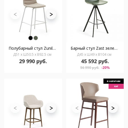
Полубарный стул Zunilda из синели бежевого цвета и стали с матовой белой отделкой
Барный стул Zast зеленый
Д51 x Ш50.5 x В92.5 см
Д45 x Ш49 x В104 см
29 990 руб.
45 592 руб.
56 990 руб.
-20%
в наличии
хит