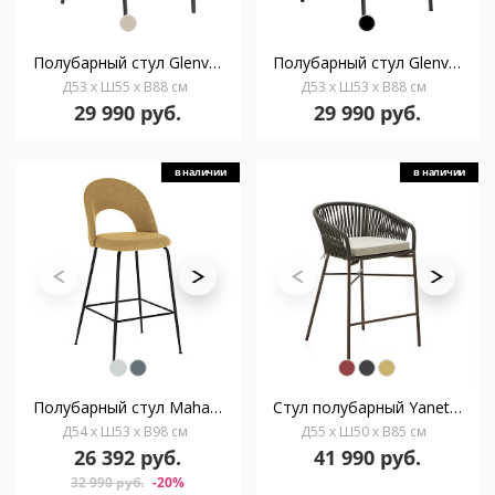
Полубарный стул Glenville 62 см черный
Полубарный стул Glenville 62 см бежевый
Д53 x Ш55 x В88 см
Д53 x Ш53 x В88 см
29 990 руб.
29 990 руб.
в наличии
в наличии
Полубарный стул Mahalia горчично-желтый
Стул полубарный Yanet из зеленой веревки, высота 65 см
Д54 x Ш53 x В98 см
Д55 x Ш50 x В85 см
26 392 руб.
41 990 руб.
32 990 руб.
-20%