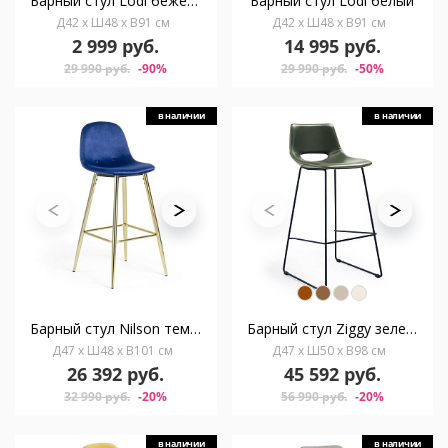
Барный стул Lodi бежевый
Барный стул Lodi белый
Д42 x Ш48 x В91 см
Д42 x Ш48 x В91 см
2 999 руб.
14 995 руб.
29 990 руб.
-90%
29 990 руб.
-50%
в наличии
в наличии
Барный стул Nilson темно-синий
Барный стул Ziggy зеленый
Д47 x Ш48 x В101 см
Д47 x Ш50 x В98 см
26 392 руб.
45 592 руб.
32 990 руб.
-20%
56 990 руб.
-20%
в наличии
в наличии