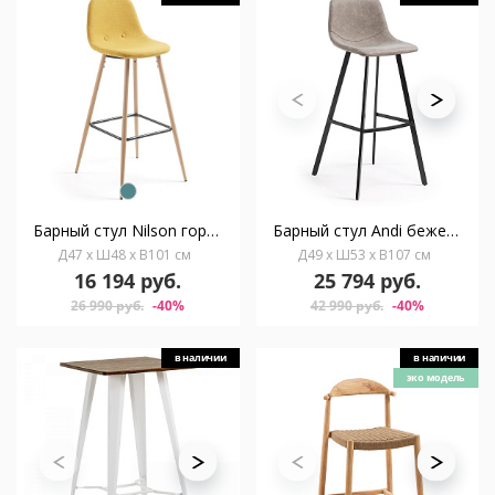
Барный стул Nilson горчичный CC0276J81
Барный стул Andi бежевый
Д47 x Ш48 x В101 см
Д49 x Ш53 x В107 см
16 194 руб.
25 794 руб.
26 990 руб.
-40%
42 990 руб.
-40%
в наличии
в наличии
эко модель