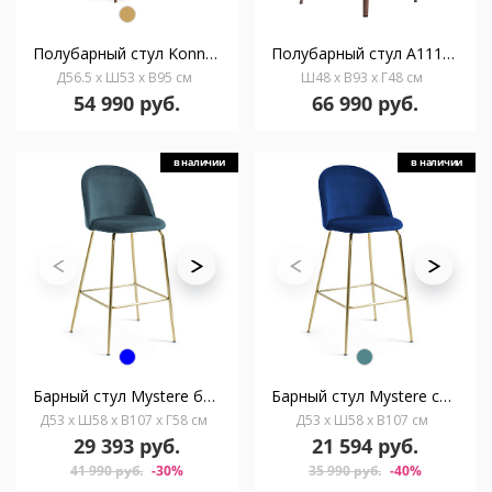
Полубарный стул Konna бежевого цвета с ножками из массива ясеня в темной отделке, 65 см
Полубарный стул A111BS-VISON /4000
Д56.5 x Ш53 x В95 см
Ш48 x В93 x Г48 см
54 990 руб.
66 990 руб.
в наличии
в наличии
Барный стул Mystere бирюзовый
Барный стул Mystere синий бархат 76 см
Д53 x Ш58 x В107 x Г58 см
Д53 x Ш58 x В107 см
29 393 руб.
21 594 руб.
41 990 руб.
-30%
35 990 руб.
-40%