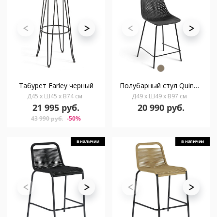
Табурет Farley черный
Полубарный стул Quinby серый
Д45 x Ш45 x В74 см
Д49 x Ш49 x В97 см
21 995 руб.
20 990 руб.
43 990 руб.
-50%
в наличии
в наличии