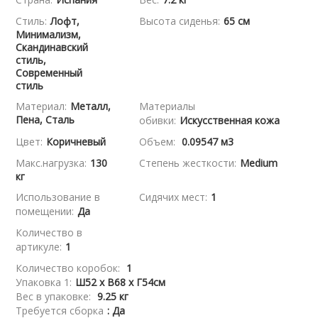
Стиль:
Лофт,
Высота сиденья:
65 см
Минимализм,
Скандинавский
стиль,
Современный
стиль
Материал:
Металл,
Материалы
Пена, Сталь
обивки:
Искусственная кожа
Цвет:
Коричневый
Объем:
0.09547 м3
Макс.нагрузка:
130
Степень жесткости:
Medium
кг
Использование в
Сидячих мест:
1
помещении:
Да
Количество в
артикуле:
1
Количество коробок:
1
Упаковка 1:
Ш52 x В68 x Г54см
Вес в упаковке:
9.25 кг
Требуется сборка
: Да