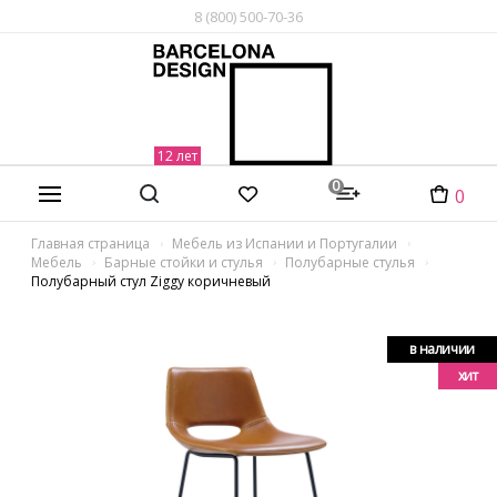
8 (800) 500-70-36
0
0
Главная страница
Мебель из Испании и Португалии
Мебель
Барные стойки и стулья
Полубарные стулья
Полубарный стул Ziggy коричневый
в наличии
хит