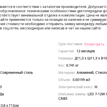
ываются в соответствии с каталогом производителя. Допускает
, обусловленное техническими особенностями цветопередачи ф
ответствует минимальной отделке и комплектации. Цена не явл
сайте применяются только на позиции из наличия и не суммирую
ения стоимости необходимо отправить заявку менеджеру любым
 в соц.сетях, мессенджерах или написав в чат на нашем сайте.
Срок поставки:
Посмотреть
Гарантия:
12 месяцев
Размеры:
Д11,3 x Ш11,3 x В10
Вес:
0.741 кг
 Современный стиль
Материал:
Алюминий, Стекло
Объем:
0.00199 м3
3
Электрический класс:
III
Да
Описание лампы:
LED 7-12W 
CRI85
3.8 x Г12см