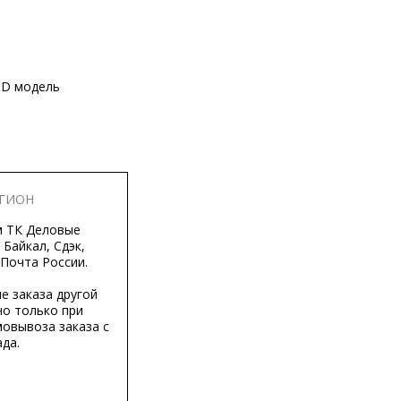
3D модель
ЕГИОН
м ТК Деловые
 Байкал, Сдэк,
 Почта России.
е заказа другой
о только при
мовывоза заказа с
да.