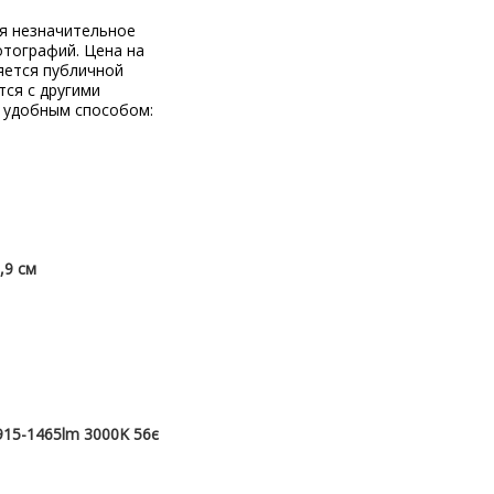
ся незначительное
отографий. Цена на
яется публичной
тся с другими
 удобным способом:
,9 см
915-1465lm 3000K 56є