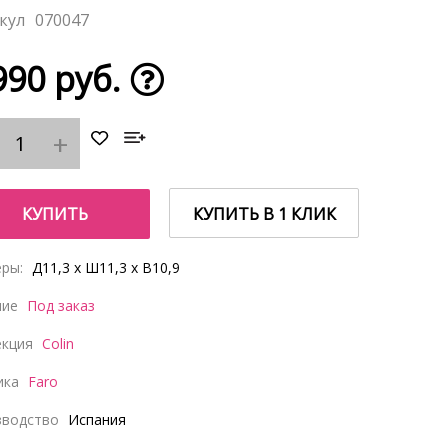
070047
990 руб.
КУПИТЬ
КУПИТЬ В 1 КЛИК
ры:
Д11,3 x Ш11,3 x В10,9
чие
Под заказ
екция
Colin
ика
Faro
зводство
Испания