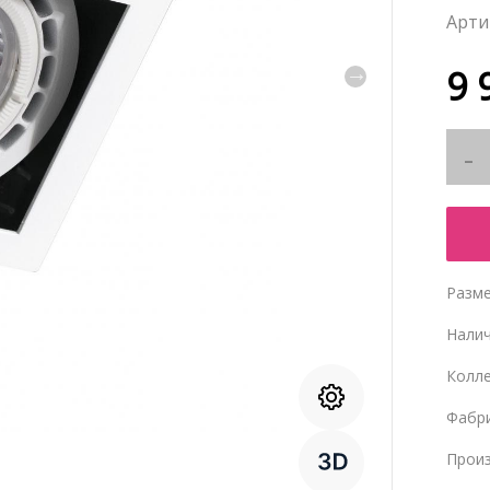
9 
Разме
Нали
Колл
Фабр
Прои