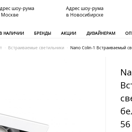
дрес шоу-рума
Адрес шоу-рума
 Москве
в Новосибирске
В НАЛИЧИИ
БРЕНДЫ
АКЦИИ
ДИЗАЙНЕРАМ
ОП
т
Встраиваемые светильники
Nano Colin-1 Встраиваемый св
Na
Вс
св
бе
56