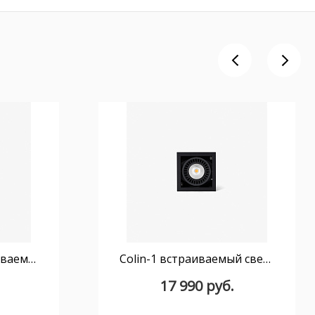
Colin-1 Белый встраиваемый светильник 24-36Вт 3000К 20°
Colin-1 встраиваемый светильник черный CRI95 24-36W 2700K 20°
17 990 руб.