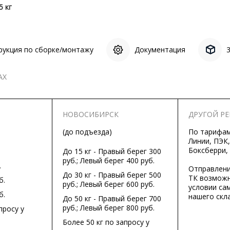
5 кг
рукция по сборке/монтажу
Документация
АХ
НОВОСИБИРСК
ДРУГОЙ Р
(до подъезда)
По тарифа
Линии, ПЭК,
Боксберри,
До 15 кг - Правый берег 300
руб.; Левый берег 400 руб.
.
Отправлени
До 30 кг - Правый берег 500
ТК возможн
б.
руб.; Левый берег 600 руб.
условии са
б.
нашего скла
До 50 кг - Правый берег 700
руб.; Левый берег 800 руб.
просу у
Более 50 кг по запросу у