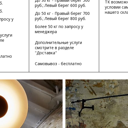
До 30 кг - Правый берег 500
ТК возможн
б.
руб.; Левый берег 600 руб.
условии са
б.
нашего скла
До 50 кг - Правый берег 700
руб.; Левый берег 800 руб.
просу у
Более 50 кг по запросу у
менеджера
услуги
ле
Дополнительные услуги
смотрите в разделе
"Доставка"
платно
Самовывоз - бесплатно