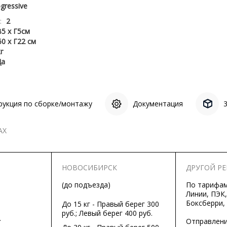
gressive
:
2
5 x Г5см
0 x Г22 см
кг
Да
рукция по сборке/монтажу
Документация
АХ
НОВОСИБИРСК
ДРУГОЙ Р
(до подъезда)
По тарифа
Линии, ПЭК,
Боксберри,
До 15 кг - Правый берег 300
руб.; Левый берег 400 руб.
.
Отправлени