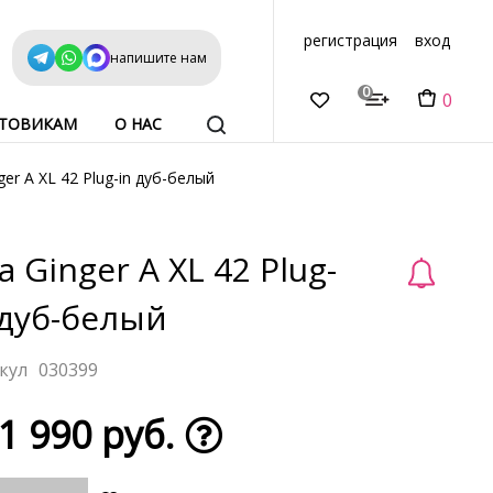
регистрация
вход
напишите нам
0
0
ТОВИКАМ
О НАС
ger A XL 42 Plug-in дуб-белый
а Ginger A XL 42 Plug-
 дуб-белый
030399
1 990 руб.