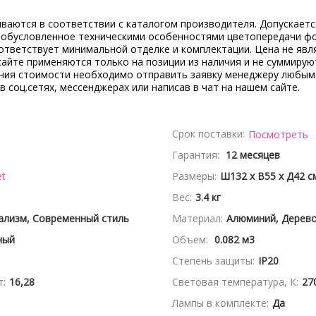
ываются в соответствии с каталогом производителя. Допускает
, обусловленное техническими особенностями цветопередачи ф
ответствует минимальной отделке и комплектации. Цена не явл
сайте применяются только на позиции из наличия и не суммирую
ения стоимости необходимо отправить заявку менеджеру любым
 в соц.сетях, мессенджерах или написав в чат на нашем сайте.
Срок поставки:
Посмотреть
Гарантия:
12 месяцев
et
Размеры:
Ш132 x В55 x Д42 с
Вес:
3.4 кг
ализм, Современный стиль
Материал:
Алюминий, Дерев
ный
Объем:
0.082 м3
Степень защиты:
IP20
:
16,28
Световая температура, К:
27
Лампы в комплекте:
Да