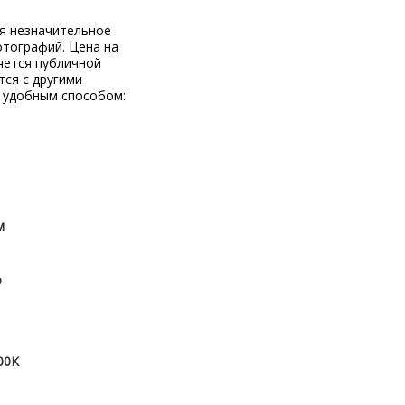
ся незначительное
отографий. Цена на
яется публичной
тся с другими
 удобным способом:
м
о
00K