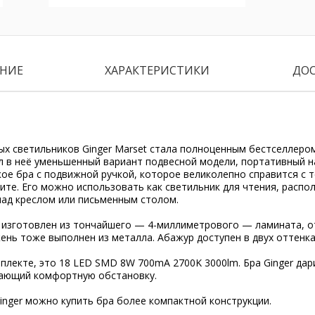
НИЕ
ХАРАКТЕРИСТИКИ
ДО
х светильников Ginger Marset стала полноценным бестселлером
л в неё уменьшенный вариант
подвесной модели
, портативный
н
кое бра с подвижной ручкой, которое великолепно справится с 
ите. Его можно использовать как светильник для чтения, распо
над креслом или письменным столом.
 изготовлен из тончайшего — 4-миллиметрового — ламината, 
нь тоже выполнен из металла. Абажур доступен в двух оттенках:
плекте, это 18 LED SMD 8W 700mA 2700K 3000lm. Бра Ginger да
дающий комфортную обстановку.
Ginger можно купить
бра
более компактной конструкции.