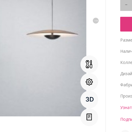
Разме
Нали
Колл
Диза
Фабр
Прои
Узнат
Подпи