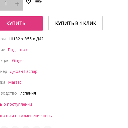
КУПИТЬ
КУПИТЬ В 1 КЛИК
ры:
Ш132 x В55 x Д42
чие
Под заказ
екция
Ginger
йнер
Джоан Гаспар
ика
Marset
зводство
Испания
ь о поступлении
саться на изменение цены