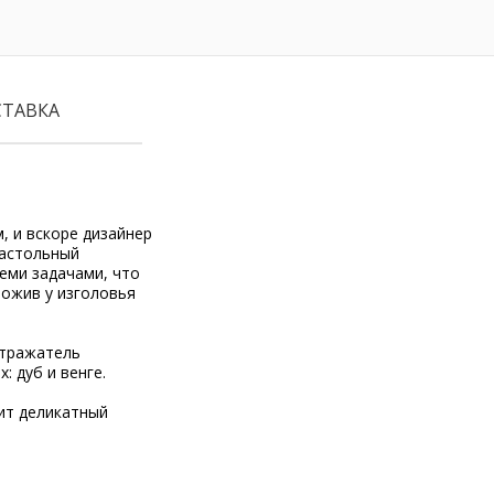
СТАВКА
, и вскоре дизайнер
астольный
теми задачами, что
ложив у изголовья
отражатель
 дуб и венге.
рит деликатный