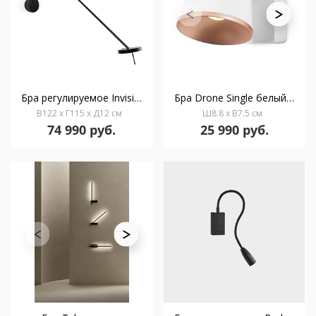
Бра регулируемое Invisible черное 05-7385-05-05
Бра Drone Single белый/медный
В122 x Г115 x Д12 см
Ш8.8 x В7.5 см
74 990 руб.
25 990 руб.