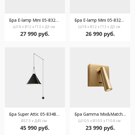
Бра E-lamp Mini 05-8329-14-81
Бра E-lamp Mini 05-8329-14-EU
Ш18 x В12 x Г13 x Д3 см
Ш18 x В12 x Г13 x Д3 см
27 990 руб.
26 990 руб.
Бра Super Attic 05-8348-05-05
Бра Gamma Mix&Match Square золотое 05-6420-DN-DN
В57.5 x Д45 см
Ш10.5 x В10.5 x Г10.8 см
45 990 руб.
23 990 руб.