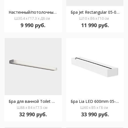
Настенный/потолочный светильник IP20 Eufo Double GU10 Max. 16W Black Gold
Бра Jet Rectangular 05-0071-14-14
Ш30.4 x Г17.3 x Д8 см
Ш10 x В6 x Г10 см
9 990 руб.
11 990 руб.
Бра для ванной Toilet Q 880mm 05-1508-21-M1
Бра Lia LED 600mm 05-2705-14-14
Ш88 x В4 x Г7.5 см
Ш60 x В5 x Г8 см
32 990 руб.
33 990 руб.