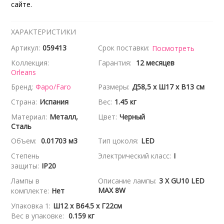
сайте.
ХАРАКТЕРИСТИКИ
Артикул:
059413
Срок поставки:
Посмотреть
Коллекция:
Гарантия:
12 месяцев
Orleans
Бренд:
Фаро/Faro
Размеры:
Д58,5 x Ш17 x В13 см
Страна:
Испания
Вес:
1.45 кг
Материал:
Металл,
Цвет:
Черный
Сталь
Объем:
0.01703 м3
Тип цоколя:
LED
Степень
Электрический класс:
I
защиты:
IP20
Лампы в
Описание лампы:
3 X GU10 LED
MAX 8W
комплекте:
Нет
Упаковка 1:
Ш12 x В64.5 x Г22см
Вес в упаковке:
0.159 кг