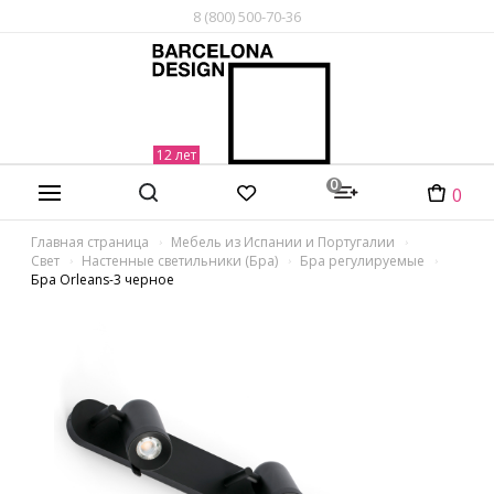
8 (800) 500-70-36
0
0
Главная страница
Мебель из Испании и Португалии
Свет
Настенные светильники (Бра)
Бра регулируемые
Бра Orleans-3 черное