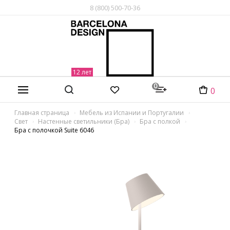
8 (800) 500-70-36
0
0
Главная страница
Мебель из Испании и Португалии
Свет
Настенные светильники (Бра)
Бра с полкой
Бра с полочкой Suite 6046