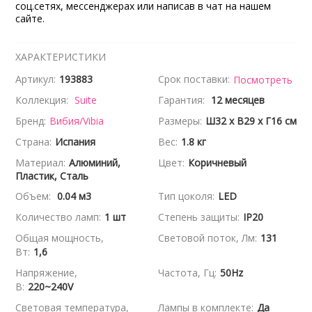
соц.сетях, мессенджерах или написав в чат на нашем
сайте.
ХАРАКТЕРИСТИКИ
Артикул:
193883
Срок поставки:
Посмотреть
Коллекция:
Suite
Гарантия:
12 месяцев
Бренд:
Вибия/Vibia
Размеры:
Ш32 x В29 x Г16 см
Страна:
Испания
Вес:
1.8 кг
Материал:
Алюминий,
Цвет:
Коричневый
Пластик, Сталь
Объем:
0.04 м3
Тип цоколя:
LED
Количество ламп:
1 шт
Степень защиты:
IP20
Общая мощность,
Световой поток, Лм:
131
Вт:
1,6
Напряжение,
Частота, Гц:
50Hz
В:
220~240V
Световая температура,
Лампы в комплекте:
Да