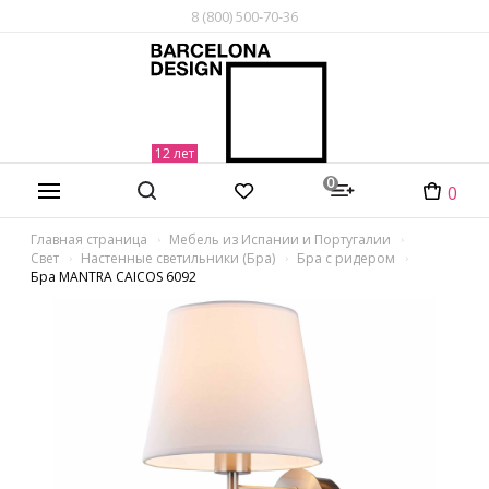
8 (800) 500-70-36
0
0
Главная страница
Мебель из Испании и Португалии
Свет
Настенные светильники (Бра)
Бра с ридером
Бра MANTRA CAICOS 6092