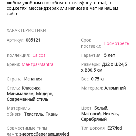
любым удобным способом: по телефону, e-mail, в
соц.сетях, мессенджерах или написав в чат на нашем
сайте.
ХАРАКТЕРИСТИКИ
Артикул:
085121
Срок
Посмотреть
поставки:
Коллекция:
Caicos
Гарантия:
5 лет
Бренд:
Мантра/Mantra
Размеры:
Д22 x Ш24,5
x В30,5 см
Страна:
Испания
Вес:
0.75 кг
Стиль:
Классика,
Материал:
Алюминий
Минимализм, Модерн,
Современный стиль
Материалы
Цвет:
Белый,
Матовый, Никель,
обивки:
Текстиль, Ткань
Серебряный
Совместимые типы
Тип цоколя:
E27/led
ламп:
энергосберегающая/led