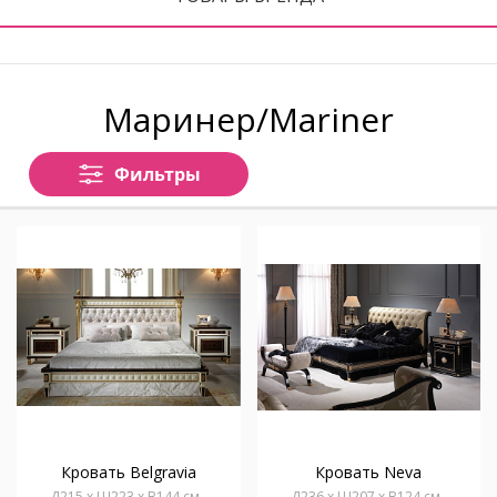
Маринер/Mariner
Фильтры
Кровать Belgravia
Кровать Neva
Д215 x Ш223 x В144 см
Д236 x Ш207 x В124 см