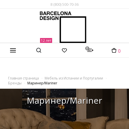
8 (800) 500-70-36
0
0
Главная страница
Мебель из Испании и Португалии
Бренды
Маринер/Mariner
Маринер/Mariner