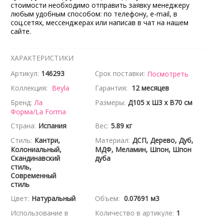
стоимости необходимо отправить заявку менеджеру
любым удобным способом: по телефону, e-mail, в
соц.сетях, мессенджерах или написав в чат на нашем
сайте.
ХАРАКТЕРИСТИКИ
Артикул:
146293
Срок поставки:
Посмотреть
Коллекция:
Beyla
Гарантия:
12 месяцев
Бренд:
Ла
Размеры:
Д105 x Ш3 x В70 см
Форма/La Forma
Страна:
Испания
Вес:
5.89 кг
Стиль:
Кантри,
Материал:
ДСП, Дерево, Дуб,
Колониальный,
МДФ, Меламин, Шпон, Шпон
Скандинавский
дуба
стиль,
Современный
стиль
Цвет:
Натуральный
Объем:
0.07691 м3
Использование в
Количество в артикуле:
1