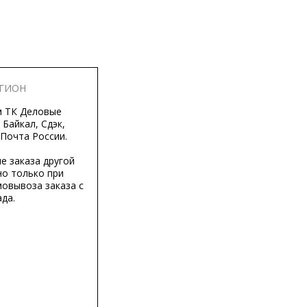
ЕГИОН
м ТК Деловые
 Байкал, Сдэк,
 Почта России.
е заказа другой
о только при
мовывоза заказа с
да.