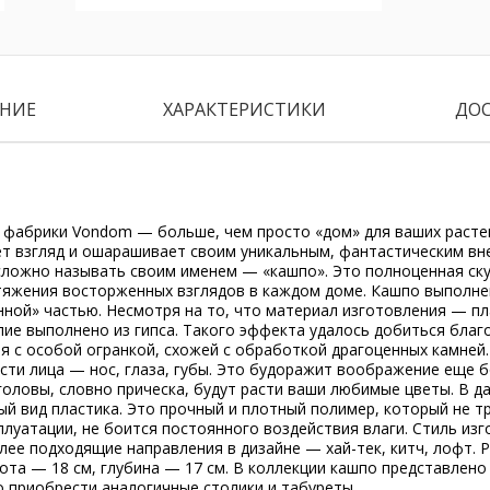
НИЕ
ХАРАКТЕРИСТИКИ
ДО
 фабрики Vondom — больше, чем просто «дом» для ваших расте
т взгляд и ошарашивает своим уникальным, фантастическим вн
сложно называть своим именем — «кашпо». Это полноценная ску
тяжения восторженных взглядов в каждом доме. Кашпо выполне
ной» частью. Несмотря на то, что материал изготовления — пл
ие выполнено из гипса. Такого эффекта удалось добиться благ
я с особой огранкой, схожей с обработкой драгоценных камней
сти лица — нос, глаза, губы. Это будоражит воображение еще 
 головы, словно прическа, будут расти ваши любимые цветы. В д
й вид пластика. Это прочный и плотный полимер, который не тр
плуатации, не боится постоянного воздействия влаги. Стиль из
ее подходящие направления в дизайне — хай-тек, китч, лофт. 
ота — 18 см, глубина — 17 см. В коллекции кашпо представлено
о приобрести аналогичные столики и табуреты.