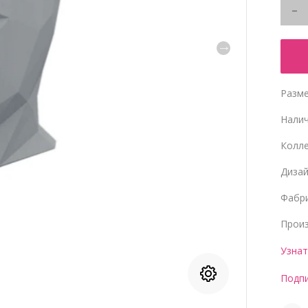
Разме
Нали
Колл
Диза
Фабр
Прои
Узнат
Подпи