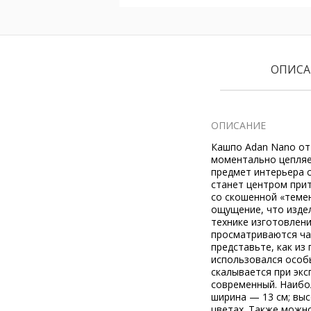
ОПИСА
ОПИСАНИЕ
Кашпо Adan Nano от
моментально цепляе
предмет интерьера 
станет центром при
со скошенной «темен
ощущение, что издел
технике изготовлени
просматриваются ча
представьте, как из
использовался особы
скалывается при экс
современный. Наибол
ширина — 13 см; выс
цветах. Также можн