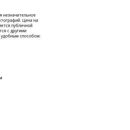
ся незначительное
отографий. Цена на
яется публичной
тся с другими
 удобным способом:
м