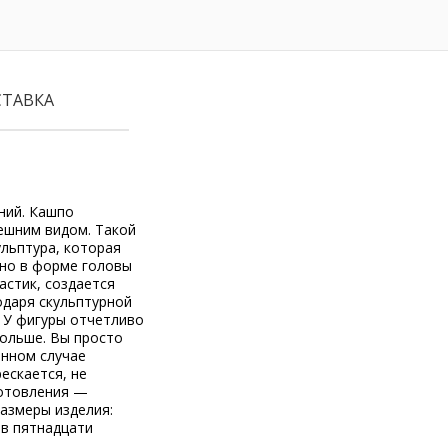
СТАВКА
ний. Кашпо
ешним видом. Такой
льптура, которая
но в форме головы
астик, создается
одаря скульптурной
. У фигуры отчетливо
больше. Вы просто
анном случае
ескается, не
готовления —
Размеры изделия:
 в пятнадцати