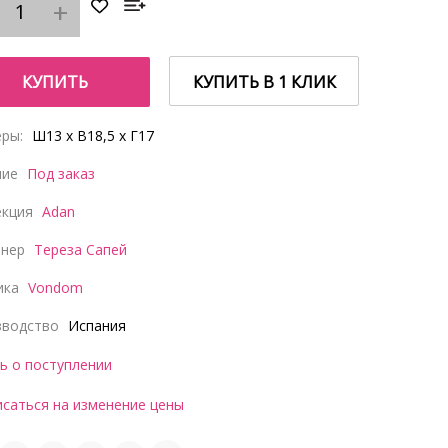
КУПИТЬ
КУПИТЬ В 1 КЛИК
ры:
Ш13 x В18,5 x Г17
чие
Под заказ
екция
Adan
йнер
Тереза Сапей
ика
Vondom
зводство
Испания
ь о поступлении
саться на изменение цены