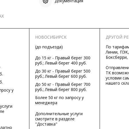
Документация
АХ
НОВОСИБИРСК
ДРУГОЙ Р
(до подъезда)
По тарифа
Линии, ПЭК,
Боксберри,
До 15 кг - Правый берег 300
руб.; Левый берег 400 руб.
.
Отправлени
До 30 кг - Правый берег 500
ТК возможн
б.
руб.; Левый берег 600 руб.
условии са
б.
нашего скла
До 50 кг - Правый берег 700
руб.; Левый берег 800 руб.
просу у
Более 50 кг по запросу у
менеджера
услуги
ле
Дополнительные услуги
смотрите в разделе
"Доставка"
платно