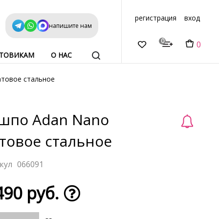
регистрация
вход
напишите нам
0
0
ТОВИКАМ
О НАС
атовое стальное
шпо Adan Nano
товое стальное
066091
490 руб.