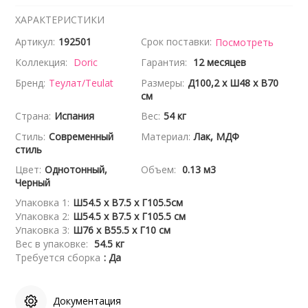
ХАРАКТЕРИСТИКИ
Артикул:
192501
Срок поставки:
Посмотреть
Коллекция:
Doric
Гарантия:
12 месяцев
Бренд:
Теулат/Teulat
Размеры:
Д100,2 x Ш48 x В70
см
Страна:
Испания
Вес:
54 кг
Стиль:
Современный
Материал:
Лак, МДФ
стиль
Цвет:
Однотонный,
Объем:
0.13 м3
Черный
Упаковка 1:
Ш54.5 x В7.5 x Г105.5см
Упаковка 2:
Ш54.5 x В7.5 x Г105.5 см
Упаковка 3:
Ш76 x В55.5 x Г10 см
Вес в упаковке:
54.5 кг
Требуется сборка
: Да
Документация