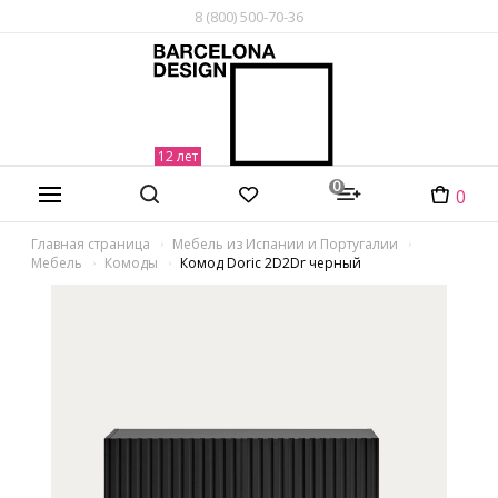
8 (800) 500-70-36
0
0
Главная страница
Мебель из Испании и Португалии
Мебель
Комоды
Комод Doric 2D2Dr черный