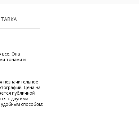
СТАВКА
 все. Она
ими тонами и
ся незначительное
отографий. Цена на
яется публичной
тся с другими
 удобным способом: