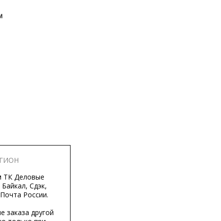
м
ЕГИОН
м ТК Деловые
 Байкал, Сдэк,
 Почта России.
е заказа другой