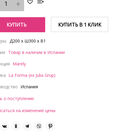
КУПИТЬ
КУПИТЬ В 1 КЛИК
ры:
Д200 x Ш300 x В1
чие
Товар в наличии в Испании
екция
Marely
ика
La Forma (ex Julia Grup)
зводство
Испания
ь о поступлении
саться на изменение цены