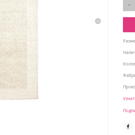
Разме
Нали
Колл
Фабр
Прои
Узнат
Подпи