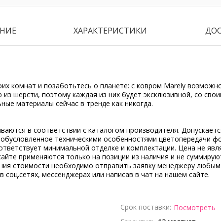
НИЕ
ХАРАКТЕРИСТИКИ
ДО
их комнат и позаботьтесь о планете: с ковром Marely возможно
 из шерсти, поэтому каждая из них будет эксклюзивной, со сво
ные материалы сейчас в тренде как никогда.
ываются в соответствии с каталогом производителя. Допускает
, обусловленное техническими особенностями цветопередачи ф
ответствует минимальной отделке и комплектации. Цена не явл
сайте применяются только на позиции из наличия и не суммирую
ения стоимости необходимо отправить заявку менеджеру любым
 в соц.сетях, мессенджерах или написав в чат на нашем сайте.
Срок поставки:
Посмотреть