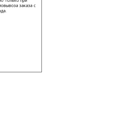
о только при
мовывоза заказа с
да.