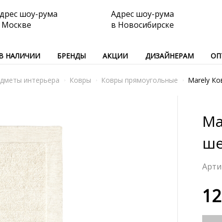
дрес шоу-рума
Адрес шоу-рума
 Москве
в Новосибирске
В НАЛИЧИИ
БРЕНДЫ
АКЦИИ
ДИЗАЙНЕРАМ
ОП
дметы интерьера
Ковры
Ковры прямоугольные
Marely Ко
Ma
ше
12