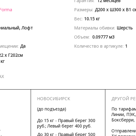
Гарантия:
12 месяцев
 Forma
Размеры:
Д200 x Ш300 x В1 с
Вес:
10.15 кг
ниальный, Лофт
Материалы обивки:
Шерсть
Объем:
0.09777 м3
мещении:
Да
Количество в артикуле:
1
2 x Г202см
 кг
АХ
НОВОСИБИРСК
ДРУГОЙ Р
(до подъезда)
По тарифа
Линии, ПЭК,
Боксберри,
До 15 кг - Правый берег 300
руб.; Левый берег 400 руб.
.
Отправлени
До 30 кг - Правый берег 500