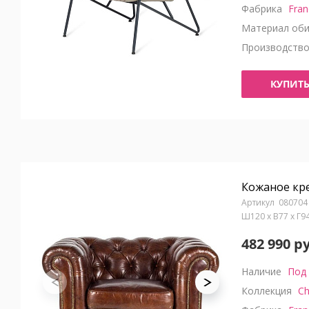
Фабрика
Fran
Материал оби
Производств
КУПИТ
Кожаное кре
080704
Ш120 x В77 x Г9
482 990 р
Наличие
Под 
Коллекция
Ch