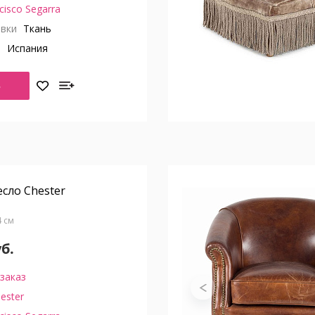
cisco Segarra
вки
Ткань
о
Испания
Ь
сло Chester
4 см
уб.
заказ
ester