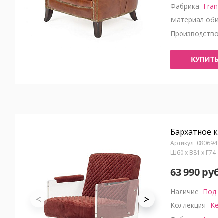
Фабрика
Fran
Материал оби
Производств
КУПИТ
Бархатное к
080694
Ш60 x В81 x Г74
63 990 руб
Наличие
Под 
Коллекция
Ke