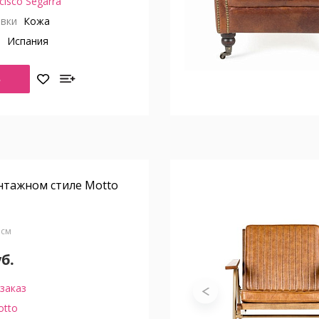
cisco Segarra
вки
Кожа
о
Испания
Ь
нтажном стиле Motto
5 см
уб.
заказ
otto