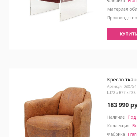
Фабрика
Fran
Материал оби
Производств
КУПИТ
Кресло ткан
080754
Ш72 x В77 x Г88
183 990 р
Наличие
Под 
Коллекция
Bu
Фабрика
Fran