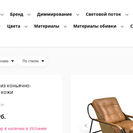
Бренд
Диммирование
Световой поток
Цвета
Материалы
Материалы обивки
ению
По стилю
 из коньячно-
 кожи
 см
уб.
р в наличии в Испании