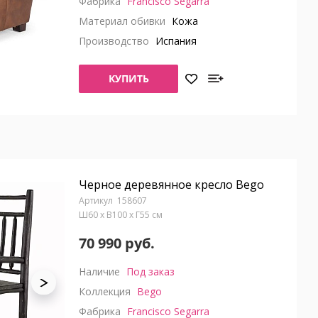
Фабрика
Francisco Segarra
Материал обивки
Кожа
Производство
Испания
КУПИТЬ
Черное деревянное кресло Bego
158607
Ш60 x В100 x Г55 см
70 990 руб.
Наличие
Под заказ
Коллекция
Bego
Фабрика
Francisco Segarra