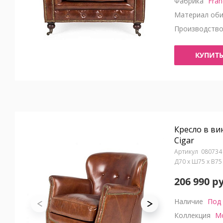
Фабрика
Fran
Материал оби
Производств
КУПИТ
Кресло в ви
Cigar
080734
Д70 x Ш75 x В7
206 990 р
Наличие
Под 
Коллекция
M