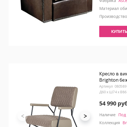
Фабрика
Asce
Материал оби
Производств
КУПИТ
Кресло в ви
Brighton бе
080589
Д60 x Ш74 x В8
54 990 руб
Наличие
Под 
Коллекция
Br