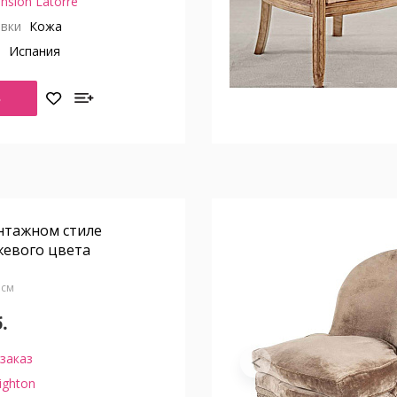
nsion Latorre
вки
Кожа
о
Испания
Ь
нтажном стиле
жевого цвета
6 см
.
заказ
ighton