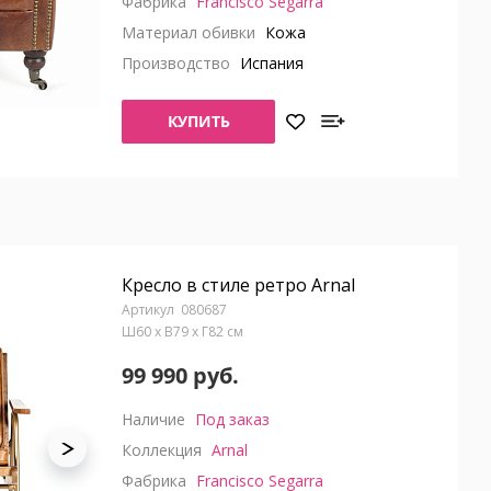
Фабрика
Francisco Segarra
Материал обивки
Кожа
Производство
Испания
КУПИТЬ
Кресло в стиле ретро Arnal
080687
Ш60 x В79 x Г82 см
99 990 руб.
Наличие
Под заказ
Коллекция
Arnal
Фабрика
Francisco Segarra