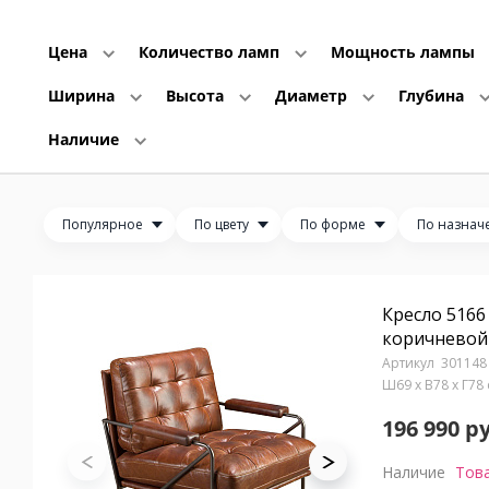
Цена
Количество ламп
Мощность лампы
Ширина
Высота
Диаметр
Глубина
Наличие
Популярное
По цвету
По форме
По назнач
Кресло 5166
коричневой
301148
Ш69 x В78 x Г78
196 990 р
Наличие
Това