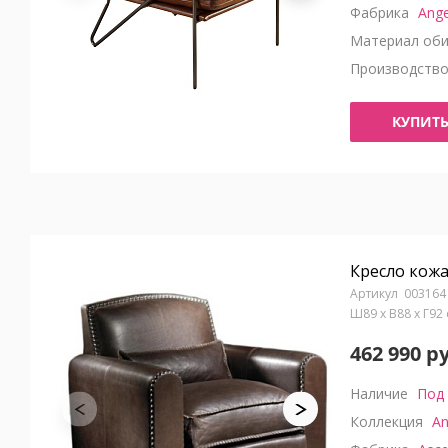
Фабрика
Ange
Материал оби
Производств
КУПИТ
Кресло кож
003164
Ш89 x В88 x Г92
462 990 р
Наличие
Под 
Коллекция
A