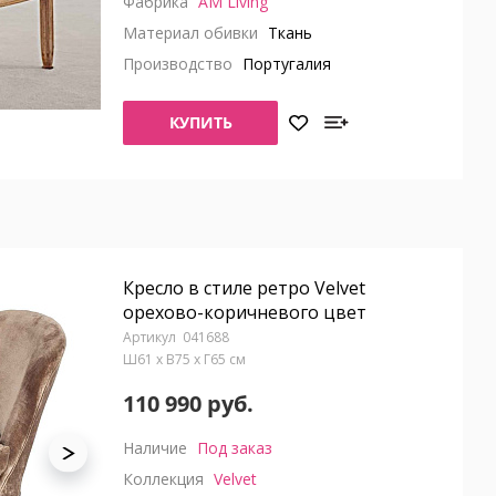
Фабрика
AM Living
Материал обивки
Ткань
Производство
Португалия
КУПИТЬ
Кресло в стиле ретро Velvet
орехово-коричневого цвет
041688
Ш61 x В75 x Г65 см
110 990 руб.
Наличие
Под заказ
Коллекция
Velvet