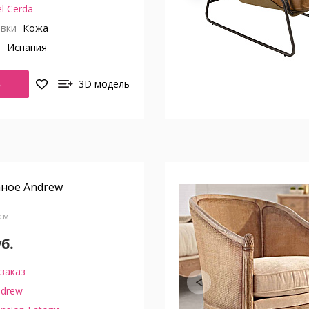
l Cerda
вки
Кожа
о
Испания
Ь
3D модель
аное Andrew
 см
уб.
заказ
ndrew