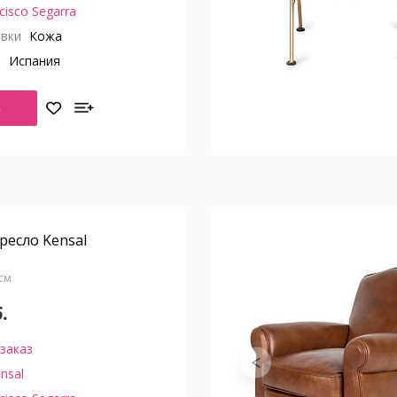
cisco Segarra
вки
Кожа
о
Испания
Ь
ресло Kensal
 см
.
заказ
nsal