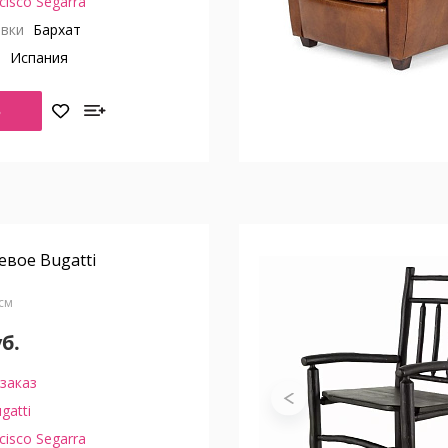
cisco Segarra
вки
Бархат
о
Испания
Ь
евое Bugatti
 см
уб.
заказ
gatti
cisco Segarra