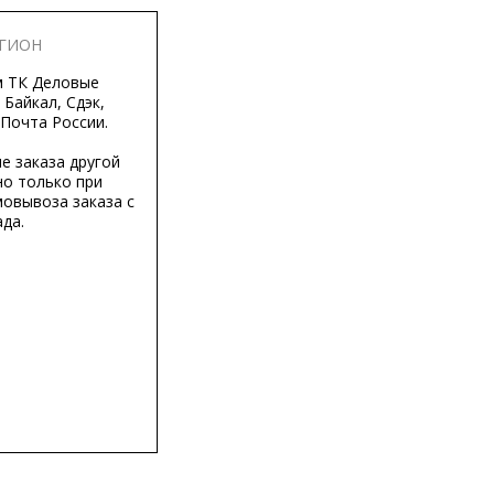
ЕГИОН
м ТК Деловые
 Байкал, Сдэк,
 Почта России.
е заказа другой
о только при
мовывоза заказа с
да.