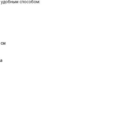
 удобным способом:
 см
ка