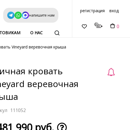
регистрация
вход
напишите нам
0
0
ТОВИКАМ
О НАС
овать Vineyard веревочная крыша
ичная кровать
neyard веревочная
рыша
111052
481 990 руб.