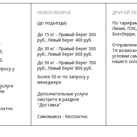
НОВОСИБИРСК
ДРУГОЙ Р
(до подъезда)
По тарифа
Линии, ПЭК,
Боксберри,
До 15 кг - Правый берег 300
руб.; Левый берег 400 руб.
.
Отправлени
До 30 кг - Правый берег 500
ТК возможн
б.
руб.; Левый берег 600 руб.
условии са
б.
нашего скла
До 50 кг - Правый берег 700
руб.; Левый берег 800 руб.
просу у
Более 50 кг по запросу у
менеджера
услуги
ле
Дополнительные услуги
смотрите в разделе
"Доставка"
платно
Самовывоз - бесплатно