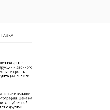
СТАВКА
онечная крыша
трукции и двойного
истые и простые
дитации, сна или
ся незначительное
отографий. Цена на
яется публичной
тся с другими