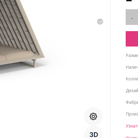
Разме
Нали
Колл
Диза
Фабр
Прои
Узнат