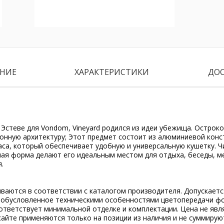
НИЕ
ХАРАКТЕРИСТИКИ
ДО
Эстеве для Vondom, Vineyard родился из идеи убежища. Острок
онную архитектуру; Этот предмет состоит из алюминиевой конс
са, который обеспечивает удобную и универсальную кушетку. Ч
ая форма делают его идеальным местом для отдыха, беседы, ме
.
ываются в соответствии с каталогом производителя. Допускает
, обусловленное техническими особенностями цветопередачи ф
ответствует минимальной отделке и комплектации. Цена не явл
сайте применяются только на позиции из наличия и не суммирую