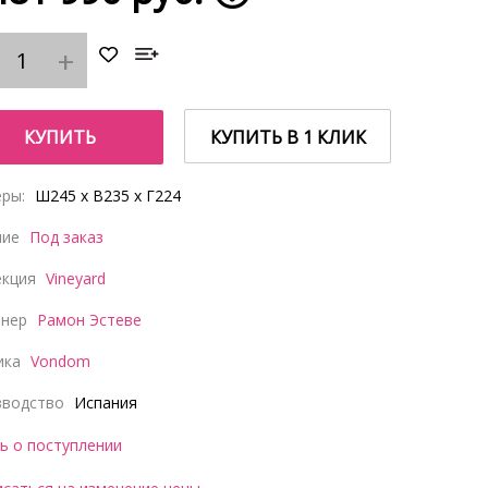
КУПИТЬ
КУПИТЬ В 1 КЛИК
ры:
Ш245 x В235 x Г224
чие
Под заказ
екция
Vineyard
йнер
Рамон Эстеве
ика
Vondom
зводство
Испания
ь о поступлении