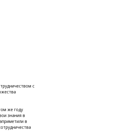
отрудничеством с
ножества
 том же году
вои знания в
заприметили в
 сотрудничества