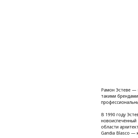
Рамон Эстеве — 
такими брендами,
профессиональны
В 1990 году Эстев
новоиспечённый а
области архитект
Gandia Blasco — 