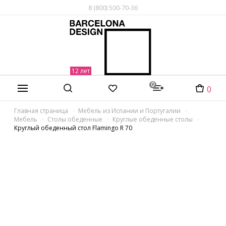
8 (800) 500-70-36
0
0
Главная страница
Мебель из Испании и Португалии
Мебель
Столы обеденные
Круглые обеденные столы
Круглый обеденный стол Flamingo R 70