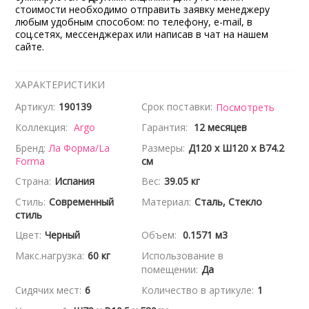
стоимости необходимо отправить заявку менеджеру
любым удобным способом: по телефону, e-mail, в
соц.сетях, мессенджерах или написав в чат на нашем
сайте.
ХАРАКТЕРИСТИКИ
Артикул:
190139
Срок поставки:
Посмотреть
Коллекция:
Argo
Гарантия:
12 месяцев
Бренд:
Ла Форма/La
Размеры:
Д120 x Ш120 x В74.2
Forma
см
Страна:
Испания
Вес:
39.05 кг
Стиль:
Современный
Материал:
Сталь, Стекло
стиль
Цвет:
Черный
Объем:
0.1571 м3
Макс.нагрузка:
60 кг
Использование в
помещении:
Да
Сидячих мест:
6
Количество в артикуле:
1