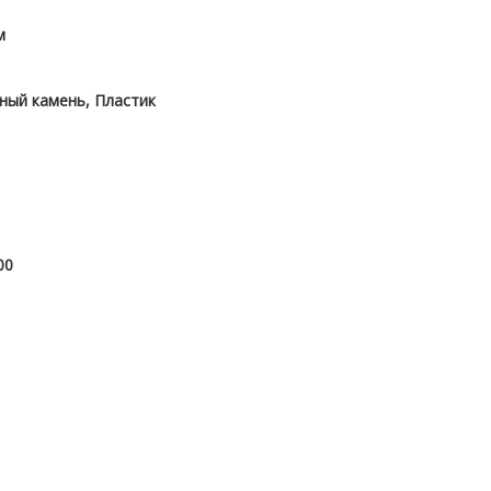
м
нный камень, Пластик
00