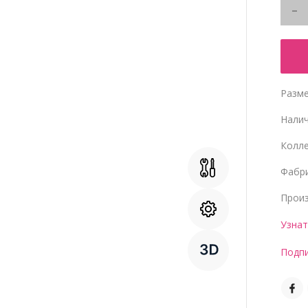
Разме
Нали
Колл
Фабр
Прои
Узнат
Подпи