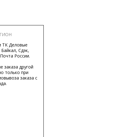
ЕГИОН
м ТК Деловые
 Байкал, Сдэк,
 Почта России.
е заказа другой
о только при
мовывоза заказа с
да.