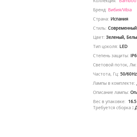
Коллекция:
Bamboo
Бренд:
Вибия/Vibia
Страна:
Испания
Стиль:
Современный
Цвет:
Зеленый, Бел
Тип цоколя:
LED
Степень защиты:
IP6
Световой поток, Лм:
Частота, Гц:
50/60Hz
Лампы в комплекте:
Описание лампы:
On/
Вес в упаковке:
16.5
Требуется сборка
: 