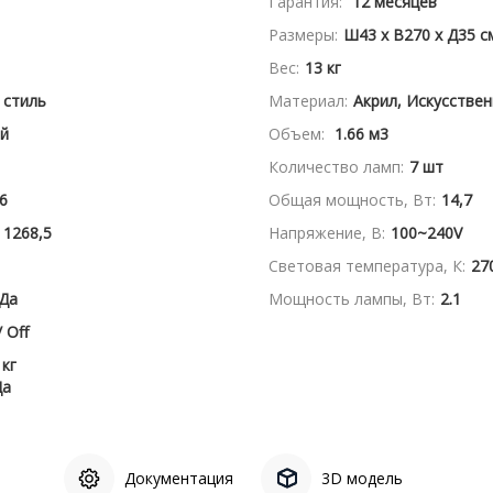
Гарантия:
12 месяцев
Размеры:
Ш43 x В270 x Д35 с
Вес:
13 кг
 стиль
Материал:
Акрил, Искусстве
ый
Объем:
1.66 м3
Количество ламп:
7 шт
6
Общая мощность, Вт:
14,7
1268,5
Напряжение, В:
100~240V
Световая температура, К:
27
Да
Мощность лампы, Вт:
2.1
 Off
 кг
Да
Документация
3D модель