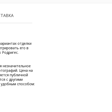
СТАВКА
вариантах отделки
егрировать его в
к Родригес.
ся незначительное
отографий. Цена на
яется публичной
тся с другими
 удобным способом: