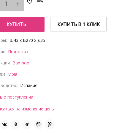
КУПИТЬ
КУПИТЬ В 1 КЛИК
ры:
Ш43 x В270 x Д35
чие
Под заказ
екция
Bamboo
ика
Vibia
зводство
Испания
ь о поступлении
саться на изменение цены