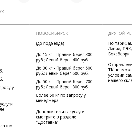
АХ
НОВОСИБИРСК
ДРУГОЙ Р
(до подъезда)
По тарифа
Линии, ПЭК,
Боксберри,
До 15 кг - Правый берег 300
руб.; Левый берег 400 руб.
.
Отправлени
До 30 кг - Правый берег 500
ТК возможн
б.
руб.; Левый берег 600 руб.
условии са
б.
нашего скла
До 50 кг - Правый берег 700
руб.; Левый берег 800 руб.
просу у
Более 50 кг по запросу у
менеджера
услуги
ле
Дополнительные услуги
смотрите в разделе
"Доставка"
платно