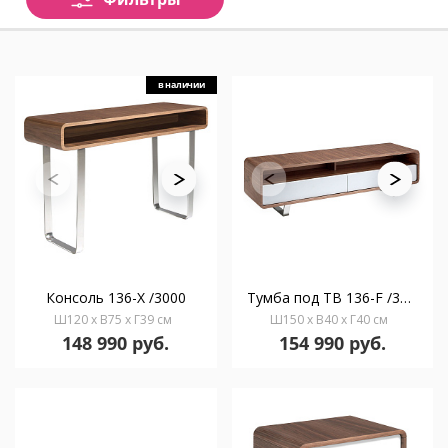
в наличии
Консоль 136-X /3000
Тумба под ТВ 136-F /3046
Ш120 x В75 x Г39 см
Ш150 x В40 x Г40 см
148 990 руб.
154 990 руб.