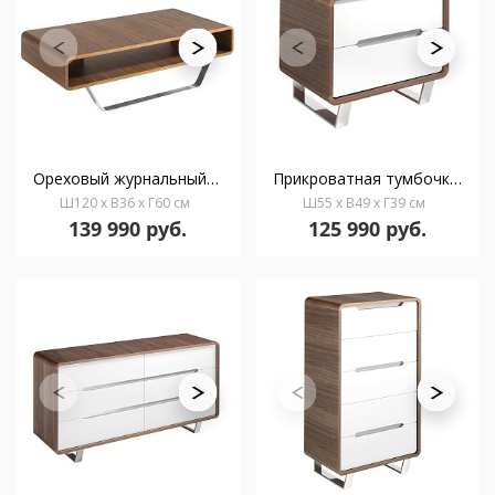
Ореховый журнальный столик 136-A /2002
Прикроватная тумбочка 136-U /7107
Ш120 x В36 x Г60 см
Ш55 x В49 x Г39 см
139 990 руб.
125 990 руб.