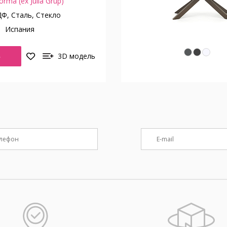
orma (ex Julia Grup)
, Сталь, Стекло
о
Испания
Ь
3D модель