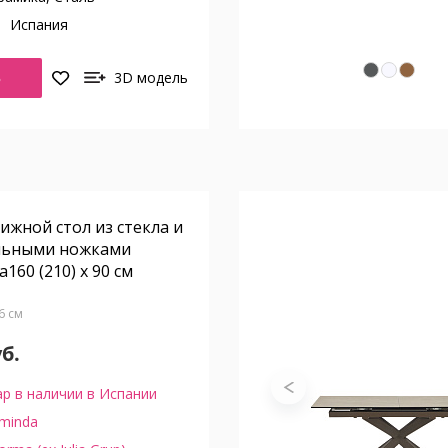
о
Испания
Ь
3D модель
вижной стол из стекла и
льными ножками
160 (210) x 90 см
76 см
уб.
р в наличии в Испании
minda