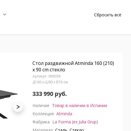
Сбросить всё
Стол раздвижной Atminda 160 (210)
x 90 cm стекло
089038
Д160 x Ш90 x В76 см
333 990 руб.
Наличие
Товар в наличии в Испании
Коллекция
Atminda
Фабрика
La Forma (ex Julia Grup)
Материал
Сталь, Стекло