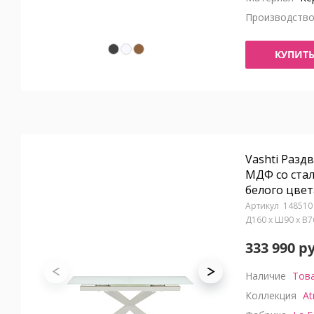
Производств
КУПИТ
Vashti Разд
МДФ со ста
белого цвета
148510
Д160 x Ш90 x В
333 990 р
Наличие
Това
Коллекция
At