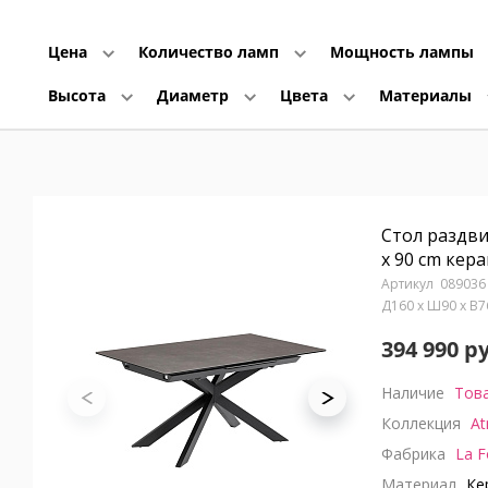
Цена
Количество ламп
Мощность лампы
Высота
Диаметр
Цвета
Материалы
Стол раздви
x 90 cm кер
089036
Д160 x Ш90 x В
394 990 р
Наличие
Това
Коллекция
At
Фабрика
La F
Материал
Кер