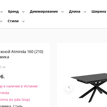
Бренд
Диммирование
Длина
Ширина
Стили
жной Atminda 160 (210)
амика
76 см
уб.
р в наличии в Испании
minda
orma (ex Julia Grup)
амика, Сталь