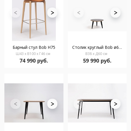
Барный стул Bob H75
Столик круглый Bob ø60х38
Ш43 x В100 x Г46 см
В38 x Д60 см
74 990 руб.
59 990 руб.