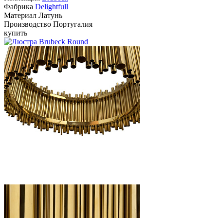
Фабрика
Delightfull
Материал
Латунь
Производство
Португалия
купить