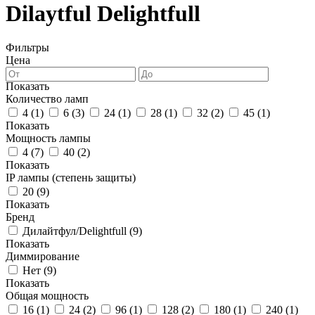
Dilaytful Delightfull
Фильтры
Цена
Показать
Количество ламп
4 (
1
)
6 (
3
)
24 (
1
)
28 (
1
)
32 (
2
)
45 (
1
)
Показать
Мощность лампы
4 (
7
)
40 (
2
)
Показать
IP лампы (степень защиты)
20 (
9
)
Показать
Бренд
Дилайтфул/Delightfull (
9
)
Показать
Диммирование
Нет (
9
)
Показать
Общая мощность
16 (
1
)
24 (
2
)
96 (
1
)
128 (
2
)
180 (
1
)
240 (
1
)