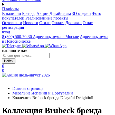
Плафоны
В наличии
Бренды
Акции
Дизайнерам
3D модели
Фото
покупателей
Реализованные проекты
Оптовикам
Новости
Стили
Оплата
Доставка
О нас
регистрация
вход
8 (800) 500-70-36
Адрес шоу-рума в Москве
Адрес шоу-рума
в Новосибирске
напишите нам
Найти
0
0
Главная страница
Мебель из Испании и Португалии
Коллекция Brubeck бренда Dilaytful Delightfull
Коллекция Brubeck бренда