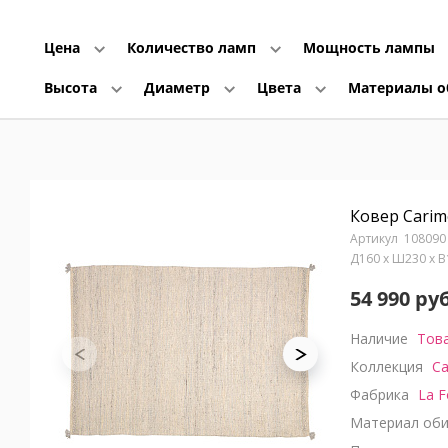
Цена
Количество ламп
Мощность лампы
Высота
Диаметр
Цвета
Материалы 
Ковер Carim
108090
Д160 x Ш230 x 
54 990 руб
Наличие
Това
Коллекция
Ca
Фабрика
La F
Материал оби