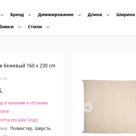
Бренд
Диммирование
Длина
Ширина
обивки
Стили
e бежевый 160 x 230 cm
В1 см
.
р в наличии в Испании
rime
orma (ex Julia Grup)
вки
Полиэстер, Шерсть