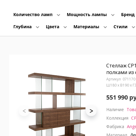
Количество ламп
Мощность лампы
Бренд
Глубина
Цвета
Материалы
Стили
Стеллаж CP1
полками из 
071170
Ш180 x В190 x 
551 990 р
Наличие
Това
Коллекция
C
Фабрика
Ange
Материал
Дер