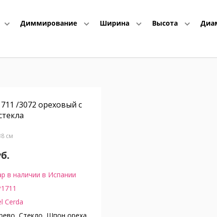
Диммирование
Ширина
Высота
Диа
711 /3072 ореховый с
стекла
Г38 см
уб.
р в наличии в Испании
P1711
l Cerda
ево, Стекло, Шпон ореха