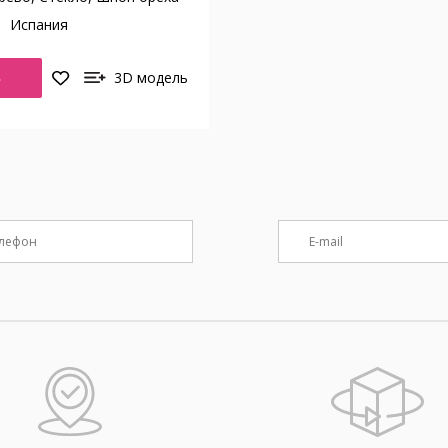
о
Испания
Ь
3D модель