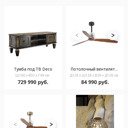
Тумба под ТВ Deco
Потолочный вентилятор Deco Fan черный/деревянный
Ш160 x В55 x Г49 см
Д128 x Ш128 x В39 x Д128 см
729 990 руб.
84 990 руб.