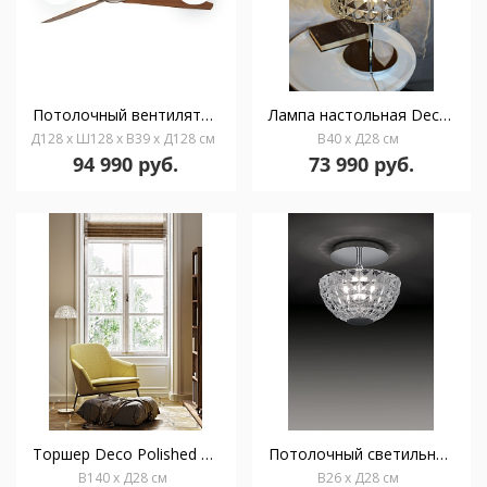
Потолочный вентилятор Deco Fan золотой/деревянный
Лампа настольная Deco Polished gold
Д128 x Ш128 x В39 x Д128 см
В40 x Д28 см
94 990 руб.
73 990 руб.
Торшер Deco Polished gold
Потолочный светильник Deco Chrome
В140 x Д28 см
В26 x Д28 см