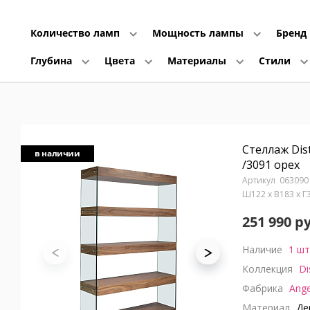
Количество ламп
Мощность лампы
Бренд
Глубина
Цвета
Материалы
Стили
Стеллаж Dis
в наличии
/3091 орех
063090
Ш122 x В183 x 
251 990 р
Наличие
1 шт
Коллекция
Di
Фабрика
Ange
Материал
Дер