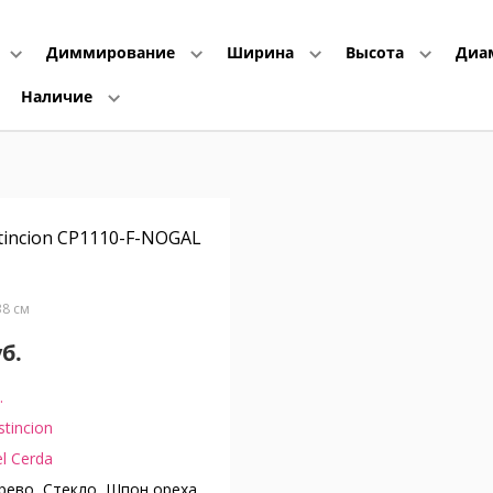
Диммирование
Ширина
Высота
Диа
Наличие
tincion CP1110-F-NOGAL
Г38 см
уб.
.
stincion
l Cerda
ево, Стекло, Шпон ореха