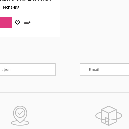
о
Испания
Ь