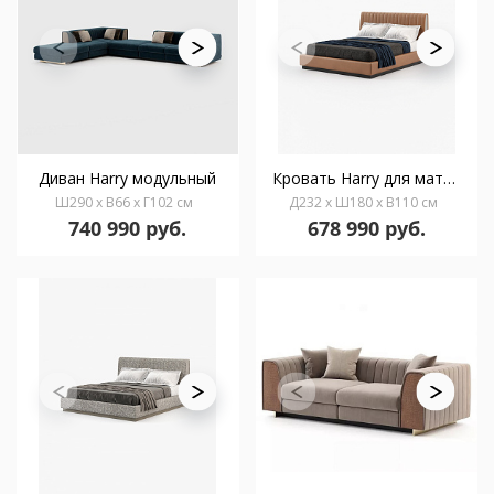
Диван Harry модульный
Кровать Harry для матраса 160 x 200 см
Ш290 x В66 x Г102 см
Д232 x Ш180 x В110 см
740 990 руб.
678 990 руб.