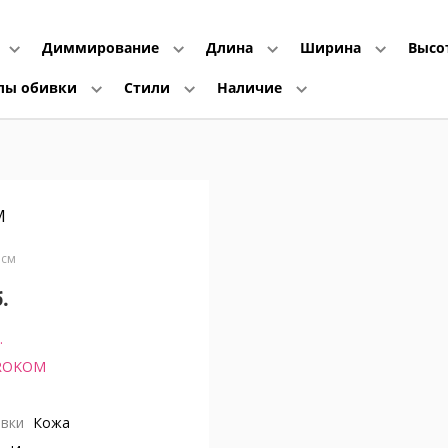
Диммирование
Длина
Ширина
Высо
лы обивки
Стили
Наличие
M
0 см
.
.
ROKOM
вки
Кожа