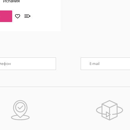
о
Испания
Ь