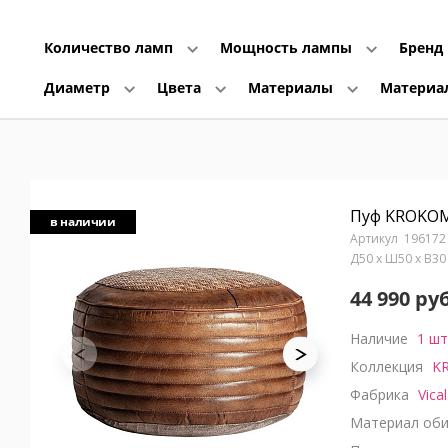
Количество ламп
Мощность лампы
Бренд
Диаметр
Цвета
Материалы
Материа
Пуф KROKO
в наличии
196172
Д50 x Ш50 x В3
44 990 руб
Наличие
1 шт
Коллекция
K
Фабрика
Vical
Материал оби