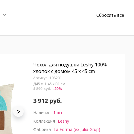
Сбросить всё
Чехол для подушки Leshy 100%
хлопок с домом 45 x 45 cm
108291
Д45 x Ш45 x В1 см
4 890 руб.
-20%
3 912 руб.
Наличие
1 шт.
Коллекция
Leshy
Фабрика
La Forma (ex Julia Grup)