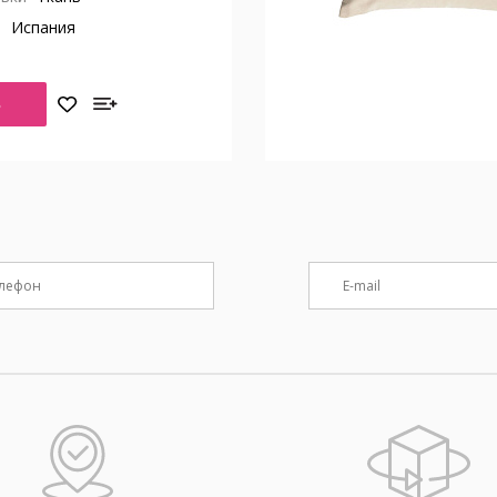
о
Испания
Ь