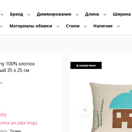
Бренд
Диммирование
Длина
Ширина
Материалы обивки
Стили
Наличие
hy 100% хлопок
в наличии
й 35 x 25 см
 см
.
shy
orma (ex Julia Grup)
вки
Ткань