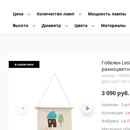
Цена
Количество ламп
Мощность лампы
Высота
Диаметр
Цвета
Материалы
Гобелен Les
в наличии
разноцветны
108304
Д35 x Ш25 x В1
3 090 руб.
Наличие
3 шт
Коллекция
Le
Фабрика
La F
Материал оби