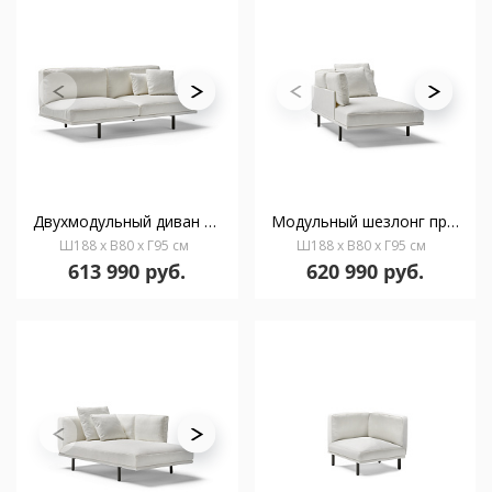
Двухмодульный диван без подлокотников Long Island 77846
Модульный шезлонг правый Long Island 77896
Ш188 x В80 x Г95 см
Ш188 x В80 x Г95 см
613 990 руб.
620 990 руб.