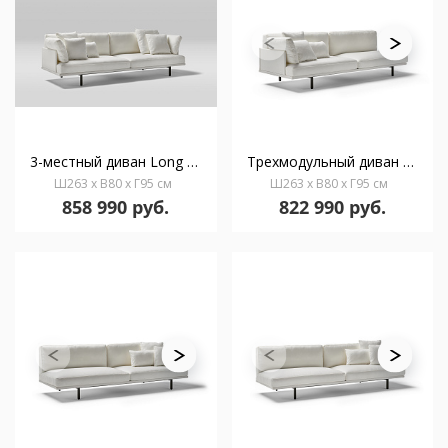
3-местный диван Long Island 77849
Трехмодульный диван правый Long Island 77842
Ш263 x В80 x Г95 см
Ш263 x В80 x Г95 см
858 990 руб.
822 990 руб.