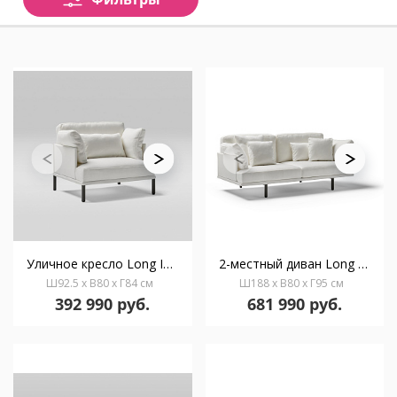
Уличное кресло Long Island 77845
2-местный диван Long Island 77847
Ш92.5 x В80 x Г84 см
Ш188 x В80 x Г95 см
392 990 руб.
681 990 руб.