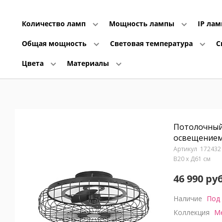
Количество ламп
Мощность лампы
IP ла
Общая мощность
Световая температура
С
Цвета
Материалы
Потолочный
освещением
172432
В20 x Д61 см
46 990 руб
Наличие
Под 
Коллекция
M