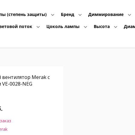
мпы (степень защиты)
Бренд
Диммирование
ветовой поток
Цоколь лампы
Высота
Диа
 вентилятор Merak с
 VE-0028-NEG
.
заказ
erak