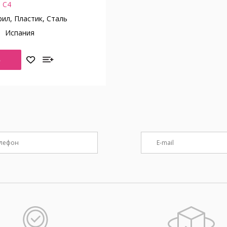
 C4
ил, Пластик, Сталь
о
Испания
Ь