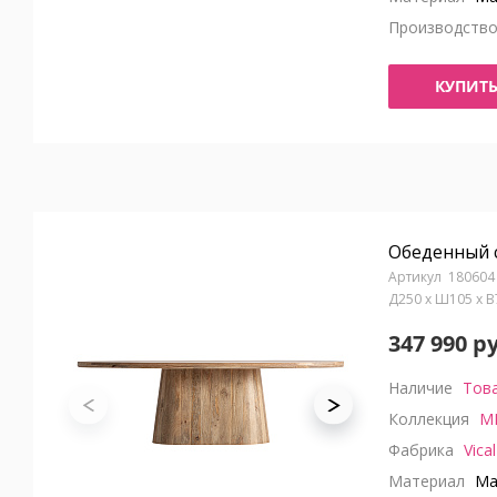
Производств
КУПИТ
Обеденный с
180604
Д250 x Ш105 x 
347 990 р
Наличие
Това
Коллекция
M
Фабрика
Vical
Материал
Ма