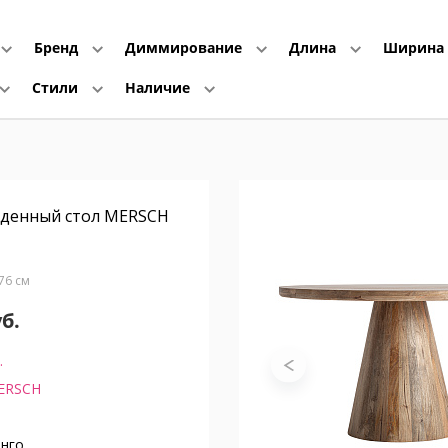
Бренд
Диммирование
Длина
Ширина
Стили
Наличие
еденный стол MERSCH
В76 см
уб.
.
ERSCH
нго