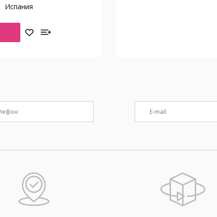
о
Испания
Ь