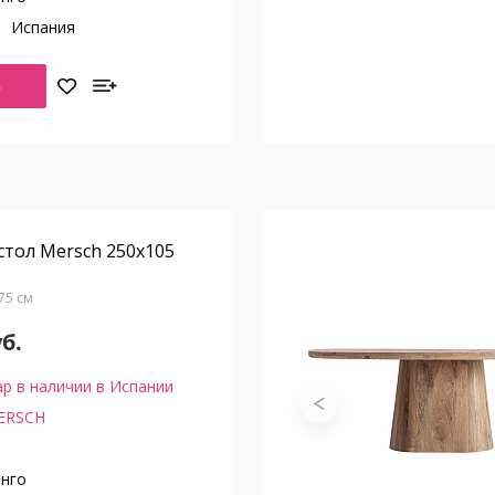
о
Испания
Ь
тол Mersch 250x105
В75 см
уб.
р в наличии в Испании
ERSCH
нго