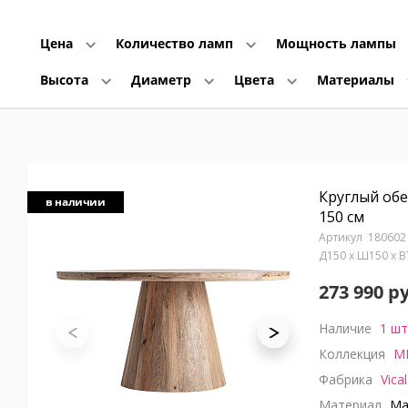
Цена
Количество ламп
Мощность лампы
Высота
Диаметр
Цвета
Материалы
Круглый об
в наличии
150 см
180602
Д150 x Ш150 x 
273 990 р
Наличие
1 шт
Коллекция
M
Фабрика
Vical
Материал
Ма