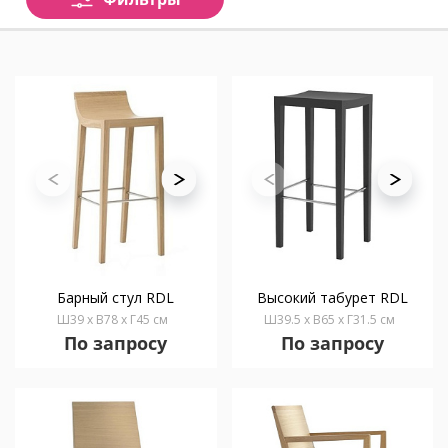
Барный стул RDL
Высокий табурет RDL
Ш39 x В78 x Г45 см
Ш39.5 x В65 x Г31.5 см
По запросу
По запросу