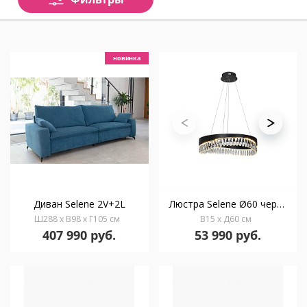
новинка
Диван Selene 2V+2L
Люстра Selene Ø60 черный / прозрачный
Ш288 x В98 x Г105 см
В15 x Д60 см
407 990 руб.
53 990 руб.