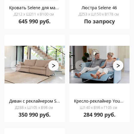
Кровать Selene для матраса 180 x 200 см
Люстра Selene 46
Д212 x Ш211 x В100 см
Д253 x Ш150 x В178 см
645 990 руб.
По запросу
Диван с реклайнером Selene 2V+2LR
Кресло-реклайнер You&Me Selene 2S+LR
Д288 x Ш105 x В98 см
Ш140 x В98 x Г105 см
350 990 руб.
284 990 руб.