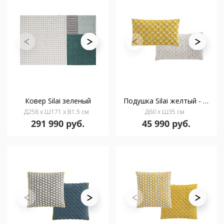
Ковер Silai зеленый
Подушка Silai желтый - белый 60x35
Д258 x Ш171 x В1.5 см
Д60 x Ш35 см
291 990 руб.
45 990 руб.